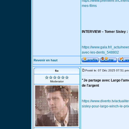
https://www.premiere.fr/Cine
mes-films
INTERVIEW – Tomer Sisley : “
https://www.gala.fr/l_actu/new
avec-les-dents_548802
Revenir en haut
Posté le: 07 Déc 2025 07:51 pm
fio
"Je partage avec Largo l'amou
Moderator
de l'argent
https://www.diverto.tv/actuali
sisley-pour-largo-winch-le-pri