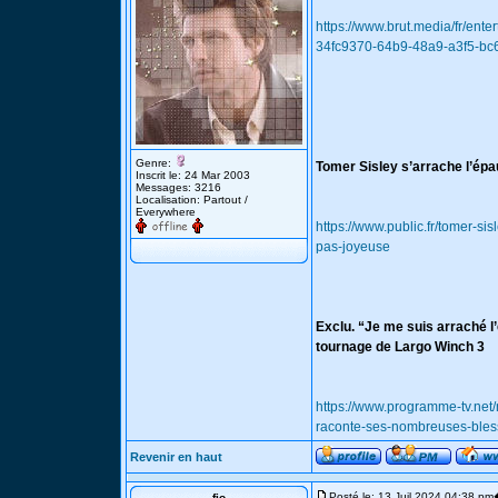
https://www.brut.media/fr/ent
34fc9370-64b9-48a9-a3f5-bc
Genre:
Tomer Sisley s’arrache l’épau
Inscrit le: 24 Mar 2003
Messages: 3216
Localisation: Partout /
Everywhere
https://www.public.fr/tomer-si
pas-joyeuse
Exclu. “Je me suis arraché 
tournage de Largo Winch 3
https://www.programme-tv.net
raconte-ses-nombreuses-bless
Revenir en haut
Posté le: 13 Juil 2024 04:38 pm
fio