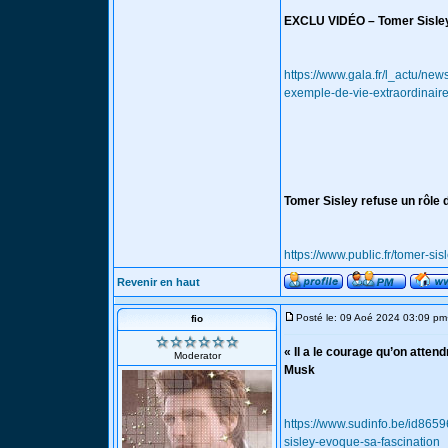
EXCLU VIDÉO – Tomer Sisley 
https://www.gala.fr/l_actu/ne
exemple-de-vie-extraordinai
Tomer Sisley refuse un rôle 
https://www.public.fr/tomer-si
Revenir en haut
Posté le: 09 Aoé 2024 03:09 pm
fio
« Il a le courage qu’on atten
Moderator
Musk
https://www.sudinfo.be/id8659
sisley-evoque-sa-fascination