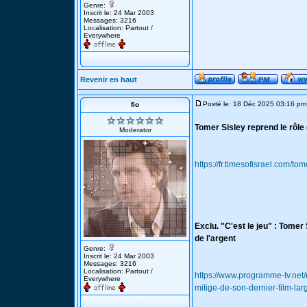
Genre:
Inscrit le: 24 Mar 2003
Messages: 3216
Localisation: Partout /
Everywhere
Revenir en haut
Posté le: 18 Déc 2025 03:16 pm
fio
Tomer Sisley reprend le rôle
Moderator
https://fr.timesofisrael.com/t
Exclu. "C'est le jeu" : Tomer
de l'argent
Genre:
Inscrit le: 24 Mar 2003
Messages: 3216
Localisation: Partout /
https://www.programme-tv.net/
Everywhere
mitige-de-son-dernier-film-lar