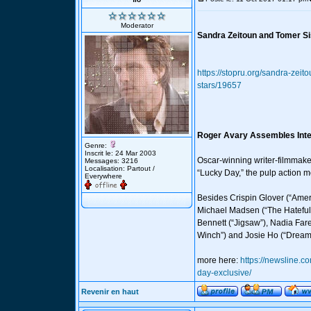
Moderator
Sandra Zeitoun and Tomer Si
https://stopru.org/sandra-zei
stars/19657
Roger Avary Assembles Inter
Genre:
Inscrit le: 24 Mar 2003
Oscar-winning writer-filmmaker 
Messages: 3216
Localisation: Partout /
“Lucky Day,” the pulp action m
Everywhere
Besides Crispin Glover (“Ameri
Michael Madsen (“The Hateful 
Bennett (“Jigsaw”), Nadia Fare
Winch”) and Josie Ho (“Drea
more here:
https://newsline.c
day-exclusive/
Revenir en haut