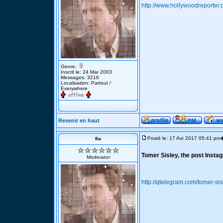
http://www.hollywoodreporter
Genre:
Inscrit le: 24 Mar 2003
Messages: 3216
Localisation: Partout /
Everywhere
Revenir en haut
Posté le: 17 Avr 2017 05:41 pm
fio
Tomer Sisley, the post Instag
Moderator
http://qtelegram.com/tomer-sis