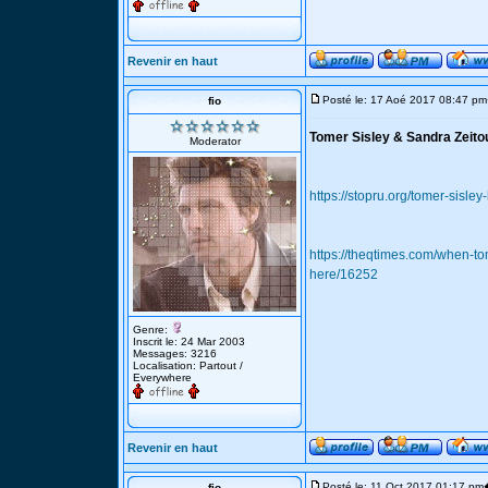
Revenir en haut
Posté le: 17 Aoé 2017 08:47 pm
fio
Tomer Sisley & Sandra Zeito
Moderator
https://stopru.org/tomer-sisle
https://theqtimes.com/when-to
here/16252
Genre:
Inscrit le: 24 Mar 2003
Messages: 3216
Localisation: Partout /
Everywhere
Revenir en haut
Posté le: 11 Oct 2017 01:17 pm
fio