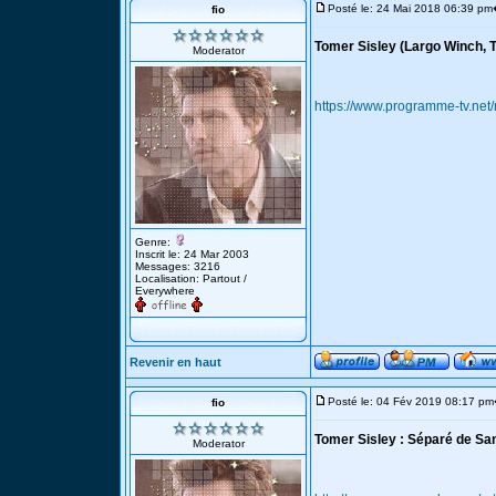
Posté le: 24 Mai 2018 06:39 pm
fio
Tomer Sisley (Largo Winch, T
Moderator
https://www.programme-tv.net
Genre:
Inscrit le: 24 Mar 2003
Messages: 3216
Localisation: Partout /
Everywhere
Revenir en haut
Posté le: 04 Fév 2019 08:17 pm
fio
Tomer Sisley : Séparé de Sand
Moderator