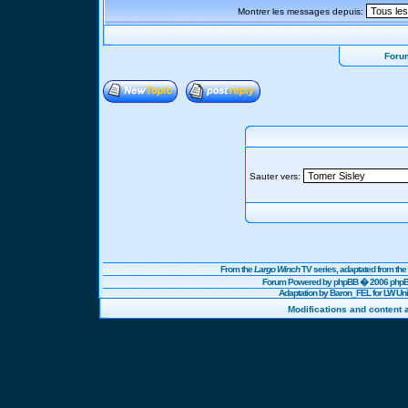
Montrer les messages depuis:
Foru
Sauter vers:
From the
Largo Winch
TV series, adaptated from t
Forum Powered by
phpBB
� 2006 phpBB
Adaptation by Baron_FEL for LW U
Modifications and content