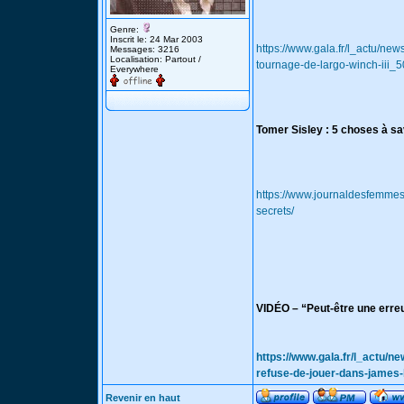
Genre:
Inscrit le: 24 Mar 2003
https://www.gala.fr/l_actu/ne
Messages: 3216
Localisation: Partout /
tournage-de-largo-winch-iii_
Everywhere
Tomer Sisley : 5 choses à sav
https://www.journaldesfemmes
secrets/
VIDÉO – “Peut-être une erreu
https://www.gala.fr/l_actu/n
refuse-de-jouer-dans-jame
Revenir en haut