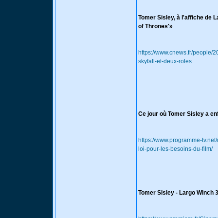
Tomer Sisley, à l'affiche de 
of Thrones'»
https://www.cnews.fr/people/2
skyfall-et-deux-roles
Ce jour où Tomer Sisley a enf
https://www.programme-tv.net/
loi-pour-les-besoins-du-film/
Tomer Sisley - Largo Winch 3