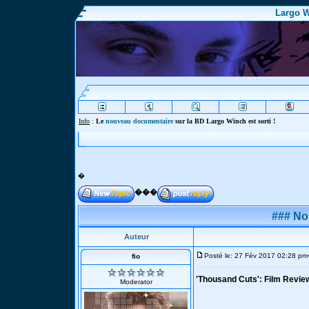
Largo W
In
�
���
### No
Auteur
Posté le: 27 Fév 2017 02:28 pm
fio
'Thousand Cuts': Film Revie
Moderator