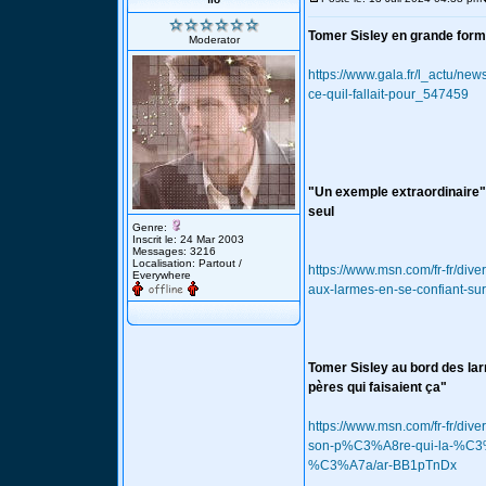
Tomer Sisley en grande forme 
Moderator
https://www.gala.fr/l_actu/ne
ce-quil-fallait-pour_547459
"Un exemple extraordinaire" 
seul
Genre:
Inscrit le: 24 Mar 2003
Messages: 3216
Localisation: Partout /
https://www.msn.com/fr-fr/di
Everywhere
aux-larmes-en-se-confiant
Tomer Sisley au bord des lar
pères qui faisaient ça"
https://www.msn.com/fr-fr/dive
son-p%C3%A8re-qui-la-%C3%
%C3%A7a/ar-BB1pTnDx