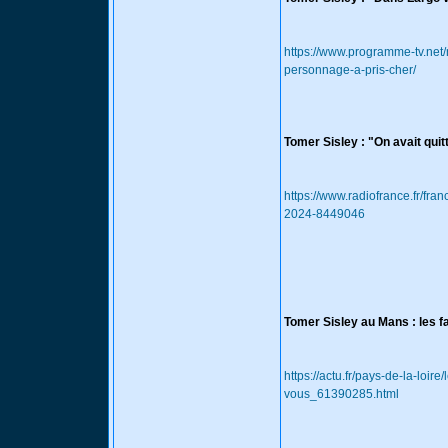
https://www.programme-tv.net/
personnage-a-pris-cher/
Tomer Sisley : "On avait quit
https://www.radiofrance.fr/fran
2024-8449046
Tomer Sisley au Mans : les 
https://actu.fr/pays-de-la-lo
vous_61390285.html