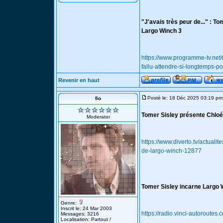
"J'avais très peur de..." : To
Largo Winch 3
https://www.programme-tv.net/
fallu-attendre-si-longtemps-po
Revenir en haut
Posté le: 18 Déc 2025 03:19 pm
fio
Tomer Sisley présente Chloé
Moderator
https://www.diverto.tv/actuali
de-largo-winch-12877
Tomer Sisley incarne Largo W
Genre:
Inscrit le: 24 Mar 2003
https://radio.vinci-autoroutes
Messages: 3216
Localisation: Partout /