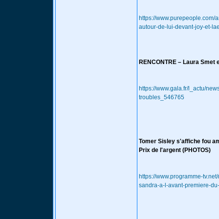
https://www.purepeople.com/ar
autour-de-lui-devant-joy-et-la
RENCONTRE – Laura Smet et 
https://www.gala.fr/l_actu/ne
troubles_546765
Tomer Sisley s'affiche fou 
Prix de l'argent (PHOTOS)
https://www.programme-tv.net
sandra-a-l-avant-premiere-du-f