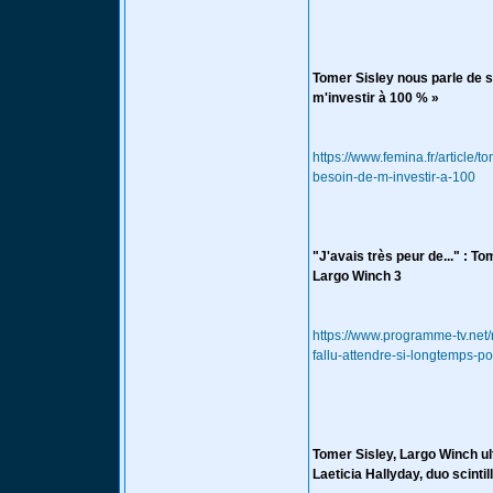
Tomer Sisley nous parle de se
m'investir à 100 % »
https://www.femina.fr/article/
besoin-de-m-investir-a-100
"J'avais très peur de..." : To
Largo Winch 3
https://www.programme-tv.net/
fallu-attendre-si-longtemps-po
Tomer Sisley, Largo Winch ul
Laeticia Hallyday, duo scintil