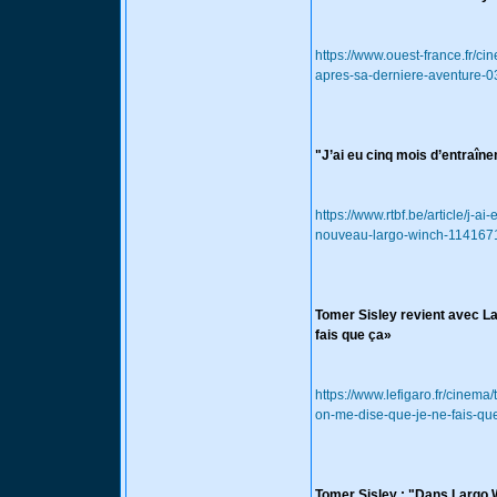
https://www.ouest-france.fr/c
apres-sa-derniere-aventure
"J’ai eu cinq mois d’entraîn
https://www.rtbf.be/article/j-a
nouveau-largo-winch-114167
Tomer Sisley revient avec Lar
fais que ça»
https://www.lefigaro.fr/cinema
on-me-dise-que-je-ne-fais-q
Tomer Sisley : "Dans Largo Wi