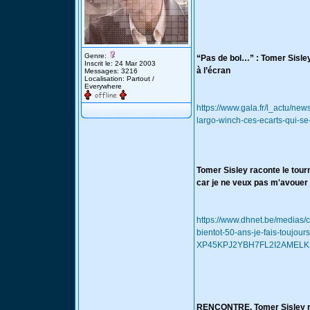
Genre:
“Pas de bol…” : Tomer Sisley
Inscrit le: 24 Mar 2003
à l’écran
Messages: 3216
Localisation: Partout /
Everywhere
https://www.gala.fr/l_actu/ne
largo-winch-ces-ecarts-qui-s
Tomer Sisley raconte le tour
car je ne veux pas m'avouer
https://www.dhnet.be/medias/
bientot-50-ans-je-fais-toujo
XP45KPJ2YBH7FL2I2AMELK
RENCONTRE. Tomer Sisley rev