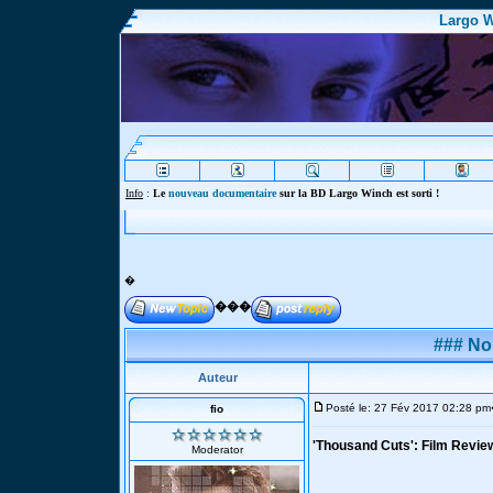
Largo W
In
�
���
### No
Auteur
Posté le: 27 Fév 2017 02:28 pm
fio
'Thousand Cuts': Film Revie
Moderator