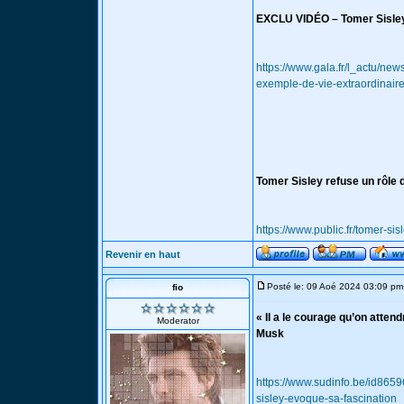
EXCLU VIDÉO – Tomer Sisley 
https://www.gala.fr/l_actu/ne
exemple-de-vie-extraordinai
Tomer Sisley refuse un rôle 
https://www.public.fr/tomer-si
Revenir en haut
Posté le: 09 Aoé 2024 03:09 pm
fio
« Il a le courage qu’on atten
Moderator
Musk
https://www.sudinfo.be/id8659
sisley-evoque-sa-fascination