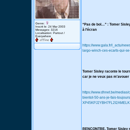
Genre:
“Pas de bol…” : Tomer Sisley
Inscrit le: 24 Mar 2003
à l’écran
Messages: 3216
Localisation: Partout /
Everywhere
https://www.gala.fr/l_actu/ne
largo-winch-ces-ecarts-qui-s
Tomer Sisley raconte le tour
car je ne veux pas m'avouer
https://www.dhnet.be/medias/
bientot-50-ans-je-fais-toujo
XP45KPJ2YBH7FL2I2AMELK
RENCONTRE. Tomer Sisley rev