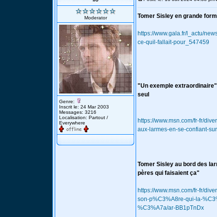
Tomer Sisley en grande forme 
Moderator
https://www.gala.fr/l_actu/ne
ce-quil-fallait-pour_547459
"Un exemple extraordinaire" 
seul
Genre:
Inscrit le: 24 Mar 2003
Messages: 3216
Localisation: Partout /
https://www.msn.com/fr-fr/di
Everywhere
aux-larmes-en-se-confiant
Tomer Sisley au bord des lar
pères qui faisaient ça"
https://www.msn.com/fr-fr/dive
son-p%C3%A8re-qui-la-%C3%
%C3%A7a/ar-BB1pTnDx