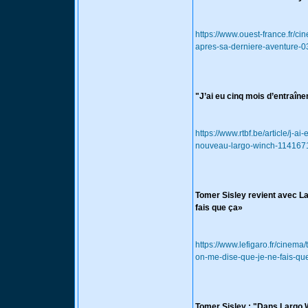
https://www.ouest-france.fr/c
apres-sa-derniere-aventure
"J’ai eu cinq mois d’entraîn
https://www.rtbf.be/article/j-a
nouveau-largo-winch-114167
Tomer Sisley revient avec Lar
fais que ça»
https://www.lefigaro.fr/cinema
on-me-dise-que-je-ne-fais-q
Tomer Sisley : "Dans Largo Wi