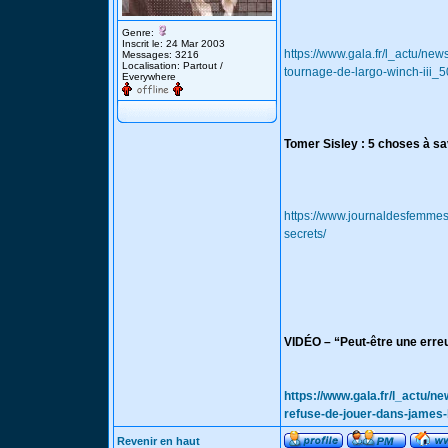
Genre:
Inscrit le: 24 Mar 2003
https://www.gala.fr/l_actu/ne
Messages: 3216
Localisation: Partout /
tournage-de-largo-winch-iii_
Everywhere
Tomer Sisley : 5 choses à sav
https://www.journaldesfemmes
secrets/
VIDÉO – “Peut-être une erreu
https://www.gala.fr/l_actu/n
refuse-de-jouer-dans-jame
Revenir en haut