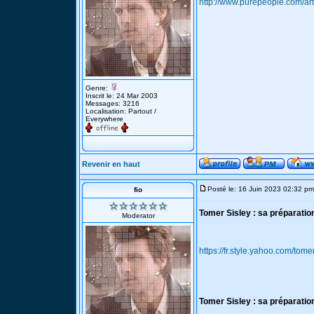
http://www.purepeople.com/ar
Genre:
Inscrit le: 24 Mar 2003
Messages: 3216
Localisation: Partout /
Everywhere
Revenir en haut
Posté le: 16 Juin 2023 02:32 pm
fio
Tomer Sisley : sa préparati
Moderator
https://fr.style.yahoo.com/t
Tomer Sisley : sa préparatio