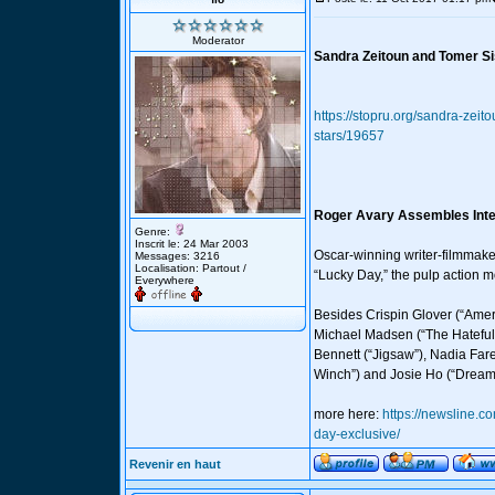
Moderator
Sandra Zeitoun and Tomer Si
https://stopru.org/sandra-zei
stars/19657
Roger Avary Assembles Inter
Genre:
Inscrit le: 24 Mar 2003
Oscar-winning writer-filmmaker 
Messages: 3216
Localisation: Partout /
“Lucky Day,” the pulp action m
Everywhere
Besides Crispin Glover (“Ameri
Michael Madsen (“The Hateful 
Bennett (“Jigsaw”), Nadia Fare
Winch”) and Josie Ho (“Drea
more here:
https://newsline.c
day-exclusive/
Revenir en haut