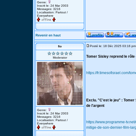
Genre:
Inscrit le: 24 Mar 2003
Messages: 3216
Localisation: Partout /
Everywhere
Revenir en haut
Posté le: 18 Déc 2025 03:16 pm
fio
Tomer Sisley reprend le rôle
Moderator
https://fr.timesofisrael.com/t
Exclu. "C'est le jeu" : Tomer
de l'argent
Genre:
Inscrit le: 24 Mar 2003
Messages: 3216
Localisation: Partout /
https://www.programme-tv.net/
Everywhere
mitige-de-son-dernier-film-lar