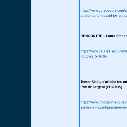
https://www.purepeople.com/ar
autour-de-lui-devant-joy-et-la
RENCONTRE – Laura Smet et 
https://www.gala.fr/l_actu/ne
troubles_546765
Tomer Sisley s'affiche fou 
Prix de l'argent (PHOTOS)
https://www.programme-tv.net
sandra-a-l-avant-premiere-du-f