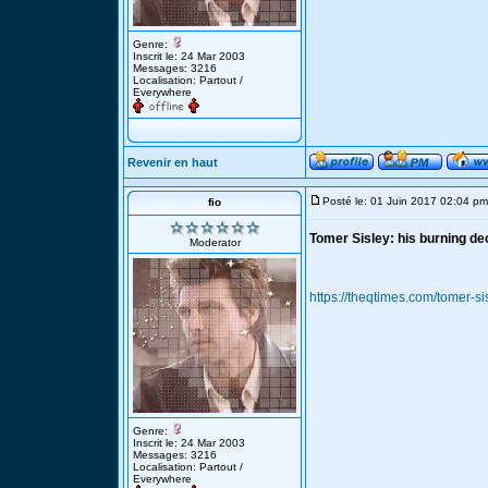
Genre:
Inscrit le: 24 Mar 2003
Messages: 3216
Localisation: Partout /
Everywhere
Revenir en haut
Posté le: 01 Juin 2017 02:04 pm
fio
Tomer Sisley: his burning dec
Moderator
https://theqtimes.com/tomer-si
Genre:
Inscrit le: 24 Mar 2003
Messages: 3216
Localisation: Partout /
Everywhere