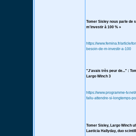
Tomer Sisley nous parle de se
m'investir à 100 % »
https://www.femina.fr/article/
besoin-de-m-investir-a-100
"J'avais très peur de..." : To
Largo Winch 3
https://www.programme-tv.net/
fallu-attendre-si-longtemps-po
Tomer Sisley, Largo Winch ul
Laeticia Hallyday, duo scintil