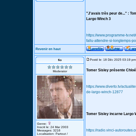
"J'avais très peur de..." : To
Largo Winch 3
https://www.programme-tv.net/
fallu-attendre-si-longtemps-po
Revenir en haut
Posté le: 18 Déc 2025 03:19 pm
fio
Tomer Sisley présente Chloé
Moderator
https://www.diverto.tv/actuali
de-largo-winch-12877
Tomer Sisley incarne Largo W
Genre:
Inscrit le: 24 Mar 2003
https://radio.vinci-autoroutes
Messages: 3216
Localisation: Partout /