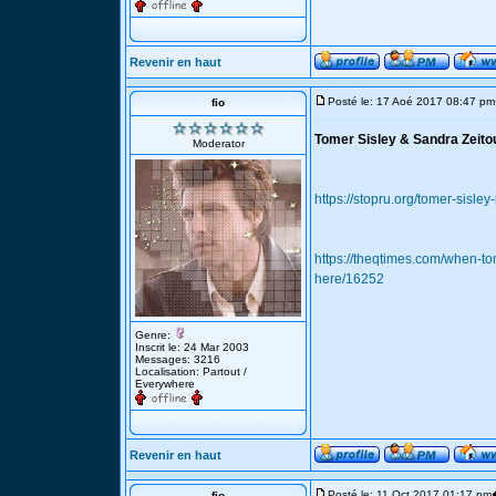
Revenir en haut
Posté le: 17 Aoé 2017 08:47 pm
fio
Tomer Sisley & Sandra Zeito
Moderator
https://stopru.org/tomer-sisle
https://theqtimes.com/when-to
here/16252
Genre:
Inscrit le: 24 Mar 2003
Messages: 3216
Localisation: Partout /
Everywhere
Revenir en haut
Posté le: 11 Oct 2017 01:17 pm
fio