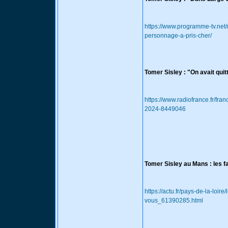
https://www.programme-tv.net/
personnage-a-pris-cher/
Tomer Sisley : "On avait quit
https://www.radiofrance.fr/fran
2024-8449046
Tomer Sisley au Mans : les 
https://actu.fr/pays-de-la-lo
vous_61390285.html