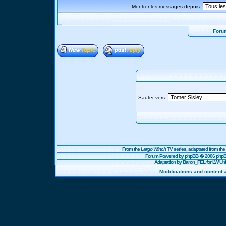
Montrer les messages depuis:
Foru
Sauter vers:
From the
Largo Winch
TV series, adaptated from t
Forum Powered by
phpBB
� 2006 phpBB
Adaptation by Baron_FEL for LW U
Modifications and content