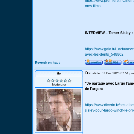
https://www.premiere.fr/Cine
mes-films
INTERVIEW – Tomer Sisley : “
https://www.gala.fr/l_actu/new
avec-les-dents_548802
Revenir en haut
Posté le: 07 Déc 2025 07:51 pm
fio
"Je partage avec Largo l'amou
Moderator
de l'argent
https://www.diverto.tv/actuali
sisley-pour-largo-winch-le-pri