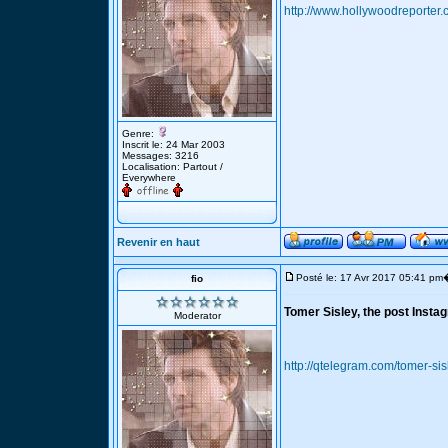
http://www.hollywoodreporter
Genre:
Inscrit le: 24 Mar 2003
Messages: 3216
Localisation: Partout /
Everywhere
Revenir en haut
Posté le: 17 Avr 2017 05:41 pm
fio
Tomer Sisley, the post Instag
Moderator
http://qtelegram.com/tomer-sis