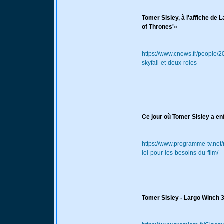
Tomer Sisley, à l'affiche de 
of Thrones'»
https://www.cnews.fr/people/2
skyfall-et-deux-roles
Ce jour où Tomer Sisley a enf
https://www.programme-tv.net/
loi-pour-les-besoins-du-film/
Tomer Sisley - Largo Winch 3