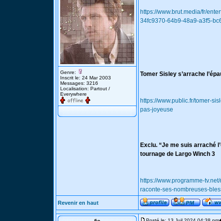
https://www.brut.media/fr/ent
34fc9370-64b9-48a9-a3f5-bc
Genre:
Tomer Sisley s’arrache l’épau
Inscrit le: 24 Mar 2003
Messages: 3216
Localisation: Partout /
Everywhere
https://www.public.fr/tomer-si
pas-joyeuse
Exclu. “Je me suis arraché 
tournage de Largo Winch 3
https://www.programme-tv.net
raconte-ses-nombreuses-bless
Revenir en haut
Posté le: 13 Juil 2024 04:38 pm
fio