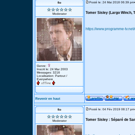
Posté le: 24 Mai 2018 06:39 pm
fio
Tomer Sisley (Largo Winch, T
Moderator
https://www.programme-tv.net
Genre:
Inscrit le: 24 Mar 2003
Messages: 3216
Localisation: Partout /
Everywhere
Revenir en haut
Posté le: 04 Fév 2019 08:17 pm
fio
Tomer Sisley : Séparé de Sand
Moderator