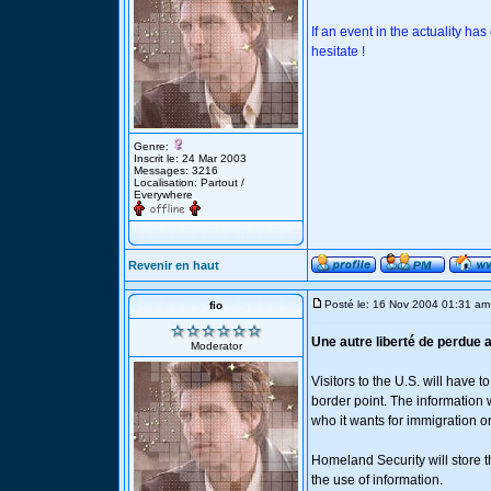
If an event in the actuality has
hesitate !
Genre:
Inscrit le: 24 Mar 2003
Messages: 3216
Localisation: Partout /
Everywhere
Revenir en haut
Posté le: 16 Nov 2004 01:31 am
fio
Une autre liberté de perdue 
Moderator
Visitors to the U.S. will have 
border point. The information 
who it wants for immigration or
Homeland Security will store the
the use of information.