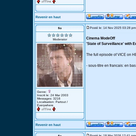
Revenir en haut
Posté le: 14 Nov 2025 03:28 pm
fio
Cinema ModeOff
Moderator
'State of Surveillance' wit
The full episode of VICE on HB
- sous-titre en francais: en bas
Genre:
Inscrit le: 24 Mar 2003
Messages: 3216
Localisation: Partout /
Everywhere
Revenir en haut
Posté le: 18 Mar 2026 12:41 pm
fio