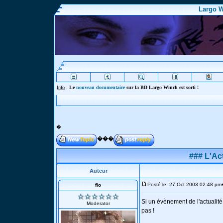
Largo W
Info
:
Le
nouveau documentaire
sur la BD Largo Winch est sorti !
�
���
### L'Act
Auteur
Posté le: 27 Oct 2003 02:48 pm
fio
Si un évènement de l'actualité 
Moderator
pas !