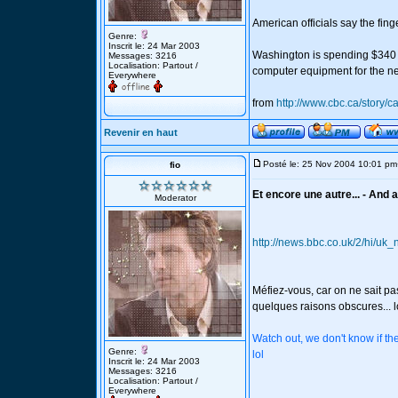
American officials say the fi
Genre:
Inscrit le: 24 Mar 2003
Washington is spending $340 
Messages: 3216
Localisation: Partout /
computer equipment for the ne
Everywhere
from
http://www.cbc.ca/story/
Revenir en haut
Posté le: 25 Nov 2004 10:01 pm
fio
Et encore une autre... - And a
Moderator
http://news.bbc.co.uk/2/hi/u
Méfiez-vous, car on ne sait pas
quelques raisons obscures... l
Watch out, we don't know if t
Genre:
lol
Inscrit le: 24 Mar 2003
Messages: 3216
Localisation: Partout /
Everywhere