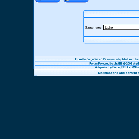
Sauter vers:
From the
Largo Winch
TV series, adaptated from t
Forum Powered by
phpBB
� 2006 phpBB
Adaptation by Baron_FEL for LW U
Modifications and content