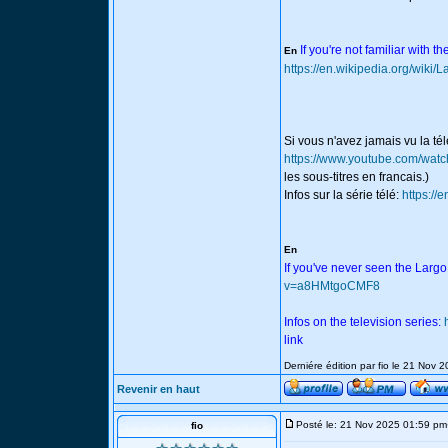
If you're not familiar with t
En
https://en.wikipedia.org/wiki
Si vous n'avez jamais vu la té
https://www.youtube.com/w
les sous-titres en francais.)
Infos sur la série télé:
https://
En
If you've never seen the Largo
v=a8HMtgoCMF8
Infos on the television series:
link
Derniére édition par fio le 21 Nov 
Revenir en haut
Posté le: 21 Nov 2025 01:59 pm
fio