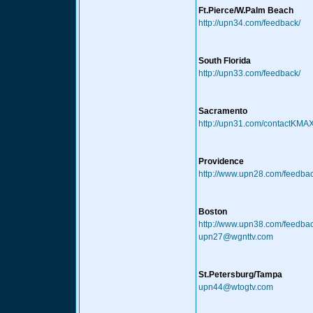
Ft.Pierce/W.Palm Beach
http://upn34.com/feedback/
South Florida
http://upn33.com/feedback/
Sacramento
http://upn31.com/contactKMAX
Providence
http://www.upn28.com/feedba
Boston
http://www.upn38.com/feedba
upn27@wgnttv.com
St.Petersburg/Tampa
upn44@wtogtv.com