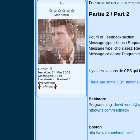
Posté le: 02 Oct 2003 07:15 pm
fio
Partie 2 / Part 2
Moderator
Pour/For Feedback section
Message type: choose Reque
Message type: choisissez: Re
Message category: Programm
Genre:
Il y a des stations de CBS qui
Inscrit le: 24 Mar 2003
Messages: 3216
Localisation: Partout /
There are some CBS stations pl
Everywhere
Baltimore
Programming:
dowd-wood@w
http://wjz.com/feedback/
Boston
http://wbz4.com/feedback/