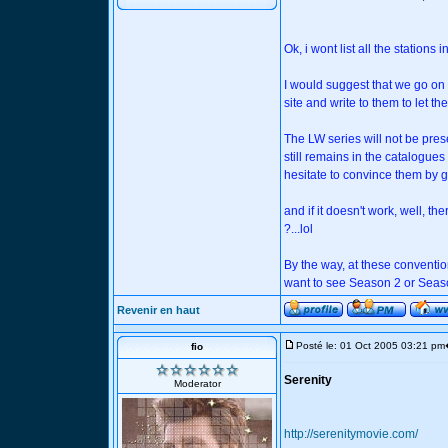
Ok, i wont list all the station
I would suggest that we go on 
site and write to them to let t
The LW series will not be pres
still remains in the catalogues
hesitate to convince them by 
and if it doesn't work, well, 
?...lol
By the way, at these convention
want to see Season 2 or Season
Revenir en haut
Posté le: 01 Oct 2005 03:21 pm
fio
Serenity
Moderator
http://serenitymovie.com/