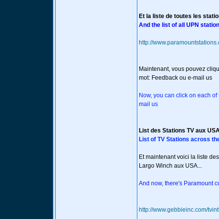
Et la liste de toutes les sta
And the list of all UPN statio
http://www.paramountstations
Maintenant, vous pouvez cliqu
mot: Feedback ou e-mail us
Now, you can click on each o
mail us
List des Stations TV aux US
List of TV Stations across t
Et maintenant voici la liste d
Largo Winch aux USA...
And now, there's Paramount com
http://www.gebbieinc.com/tvin