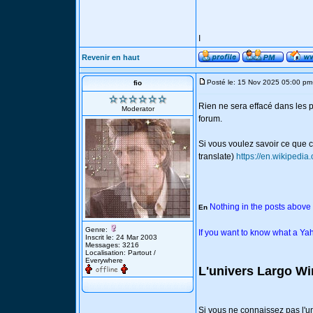
I
Revenir en haut
Posté le: 15 Nov 2025 05:00 pm
fio
Rien ne sera effacé dans les po
Moderator
forum.
Si vous voulez savoir ce que 
translate)
https://en.wikipedi
Nothing in the posts above in
En
Genre:
If you want to know what a Yaho
Inscrit le: 24 Mar 2003
Messages: 3216
Localisation: Partout /
Everywhere
L'univers Largo Wi
Si vous ne connaissez pas l'un