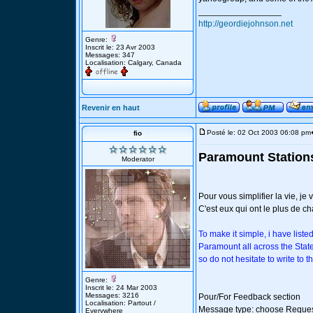
_________________
http://geordiejohnson.net
Genre:
Inscrit le: 23 Avr 2003
Messages: 347
Localisation: Calgary, Canada
Revenir en haut
Posté le: 02 Oct 2003 06:08 pm
fio
Paramount Stations 
Moderator
Pour vous simplifier la vie, j
C'est eux qui ont le plus de ch
To make it simple, i have liste
Paramount all across the Stat
so do not hesitate to write to t
Genre:
Inscrit le: 24 Mar 2003
Messages: 3216
Pour/For Feedback section
Localisation: Partout /
Message type: choose Reque
Everywhere