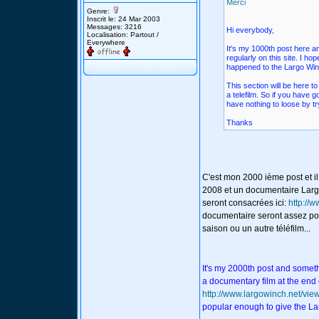
Merci
Genre:
Inscrit le: 24 Mar 2003
Messages: 3216
Hi everybody,
Localisation: Partout /
Everywhere
It's my 1000th post here a
regularly on this site. I h
happened to the Largo Win
This section will be here 
a telefilm. So if you have 
have nothing to loose by try
Thanks
C'est mon 2000 ième post et il
2008 et un documentaire Largo 
seront consacrées ici:
http://
documentaire seront assez po
saison ou un autre téléfilm...
It's my 2000th post and somet
a documentary film at the end o
http://www.largowinch.net/vi
popular enough to give the Lar