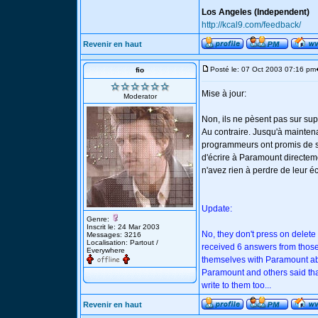
Los Angeles (Independent)
http://kcal9.com/feedback/
Revenir en haut
Posté le: 07 Oct 2003 07:16 pm
fio
Mise à jour:
Moderator
Non, ils ne pèsent pas sur sup
Au contraire. Jusqu'à maintena
programmeurs ont promis de s'
d'écrire à Paramount directem
n'avez rien à perdre de leur écr
Update:
Genre:
Inscrit le: 24 Mar 2003
No, they don't press on delete
Messages: 3216
Localisation: Partout /
received 6 answers from those
Everywhere
themselves with Paramount abo
Paramount and others said tha
write to them too...
Revenir en haut