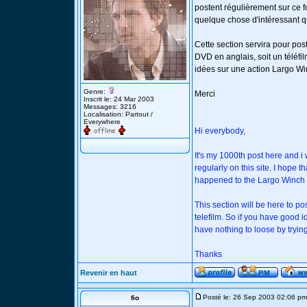
postent régulièrement sur ce 
quelque chose d'intéressant q
Cette section servira pour post
DVD en anglais, soit un téléf
idées sur une action Largo Win
Genre:
Merci
Inscrit le: 24 Mar 2003
Messages: 3216
Localisation: Partout /
Everywhere
Hi everybody,
It's my 1000th post here and i
regularly on this site. I hope
happened to the Largo Winch 
This section will be here to p
telefilm. So if you have good 
have nothing to loose by trying
Thanks
Revenir en haut
Posté le: 26 Sep 2003 02:06 pm
fio