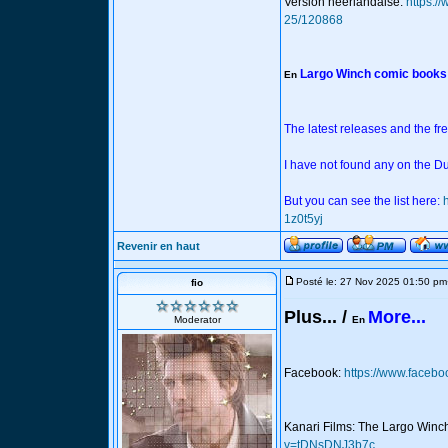
Version néerlandaise:
https:/
25/120868
Largo Winch comic books
En
The latest releases and the fr
I have not found any on the Du
But you can see the list here:
1z0t5yj
Revenir en haut
Posté le: 27 Nov 2025 01:50 pm
fio
Plus... /
More...
Moderator
En
Facebook:
https://www.facebo
Kanari Films: The Largo Win
v=tDNsDNJ3b7c