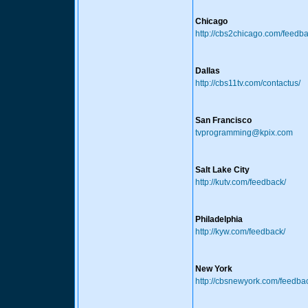
Chicago
http://cbs2chicago.com/feedba
Dallas
http://cbs11tv.com/contactus/
San Francisco
tvprogramming@kpix.com
Salt Lake City
http://kutv.com/feedback/
Philadelphia
http://kyw.com/feedback/
New York
http://cbsnewyork.com/feedba