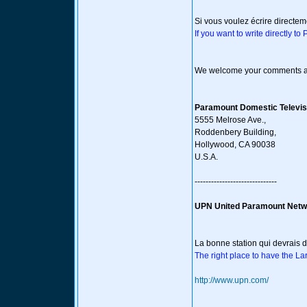
Si vous voulez écrire directe
If you want to write directly t
We welcome your comments and
Paramount Domestic Televis
5555 Melrose Ave.,
Roddenbery Building,
Hollywood, CA 90038
U.S.A.
------------------------------
UPN United Paramount Netw
La bonne station qui devrais d
The right place to have the L
http://www.upn.com/