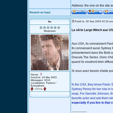
Address: the one on the site a
Revenir en haut
Posté le: 26 Sep 2003 02:32 pm
fio
La série Largo Winch aux US
Moderator
Aux USA, ils connaissent Paol
Ils connaissent aussi Sydney 
présentement dans the Bold and
Dracula The Series. Donc n'hé
quand ils voudront bien diffuse
Si vous avez besoin d'aide pou
Genre:
Inscrit le: 24 Mar 2003
Messages: 3216
Localisation: Partout /
In the USA, they know Paolo S
Everywhere
Sydney Penny for her role in l
soap. For Geordie Johnson, the
favorite actor and ask them whe
especially if you live in that 
---------------