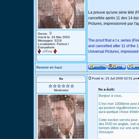
La preuve qu'une série télé (Fi
cancellée après 11 des 14 épis
Pictures, impressionné par l'ap
Genre:
Inscrit le: 24 Mar 2003
The proof that a t.v. series (F
Messages: 3216
Localisation: Partout /
and cancelled after 11 of the 
Everywhere
Universal Pictures, impressed b
Revenir en haut
Posté le: 23 Juil 2006 02:51 pm
fio
fio a écrit:
Moderator
Bonjour à vous,
C'est mon 1000ième post et
qui postent régulièrement 
aura quelque chose d'intér
Cette section servira pour 
des DVD en anglais, soit u
bonnes idées sur une actio
d'essayer.