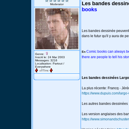
Les bandes dessin
Moderator
books
Les bandes dessinée peuvent t
dans le futur qu'il y aura de p
Comic books can always be 
En
Genre:
there are people to tell his stor
Inscrit le: 24 Mar 2003
Messages: 3216
Localisation: Partout /
Everywhere
Les bandes dessinées Larg
La plus récente: Francq - Jér
https://www.dupuis.com/largo
Les autres bandes dessinées
Les version anglaises des ba
https://www.simonandschuster