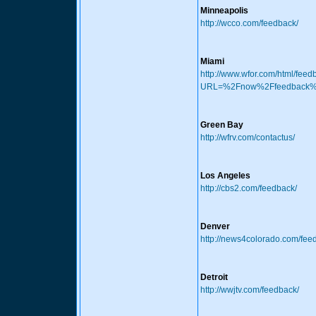
Minneapolis
http://wcco.com/feedback/
Miami
http://www.wfor.com/html/feed
URL=%2Fnow%2Ffeedback
Green Bay
http://wfrv.com/contactus/
Los Angeles
http://cbs2.com/feedback/
Denver
http://news4colorado.com/fee
Detroit
http://wwjtv.com/feedback/