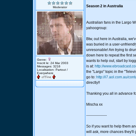
Season 2 in Australia
Moderator
Australian fans in the Largo W
yahoogroup:
Btw, out here in Australia, we'v
was buried in a user-unfriendl
unresonable! Am trying to dr
down here to repeat the first 
Genre:
wants to help out, start by log
Inscrit le: 24 Mar 2003
is at:
http://www.ebroadcast.co
Messages: 3216
Localisation: Partout /
the "Largo" topic in the "Telev
Everywhere
go to:
http://i7.aol.com.au/cont
directly!!
Thanking you all in advance fo
Mischa xx
-----------------
So if you want to help them a
will ask, more chances they'll 