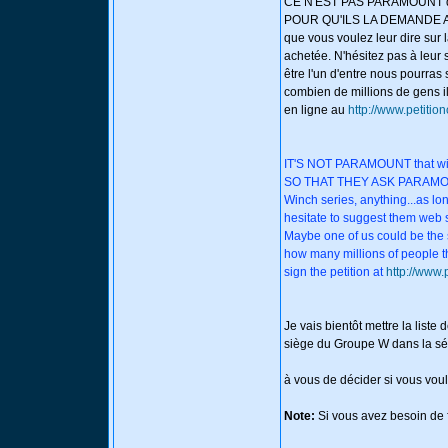
CE N'EST PAS PARAMOUNT qui va
POUR QU'ILS LA DEMANDE A PAR
que vous voulez leur dire sur l
achetée. N'hésitez pas à leur s
être l'un d'entre nous pourras s
combien de millions de gens il 
en ligne au
http://www.petitio
IT'S NOT PARAMOUNT that will o
SO THAT THEY ASK PARAMOUNT F
Winch series, anything...as lo
hesitate to suggest them web 
Maybe one of us could be the sp
how many millions of people th
sign the petition at
http://www.
Je vais bientôt mettre la liste
siège du Groupe W dans la sér
à vous de décider si vous voule
Note:
Si vous avez besoin de f