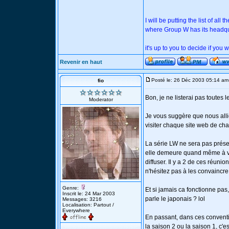
I will be putting the list of all
where Group W has its headqua
it's up to you to decide if you w
Revenir en haut
Posté le: 26 Déc 2003 05:14 am
fio
Bon, je ne listerai pas toutes l
Moderator
Je vous suggère que nous all
visiter chaque site web de chac
La série LW ne sera pas prése
elle demeure quand même à ve
diffuser. Il y a 2 de ces réunio
n'hésitez pas à les convaincre 
Genre:
Et si jamais ca fonctionne pas
Inscrit le: 24 Mar 2003
parle le japonais ? lol
Messages: 3216
Localisation: Partout /
Everywhere
En passant, dans ces conventio
la saison 2 ou la saison 1, c'es