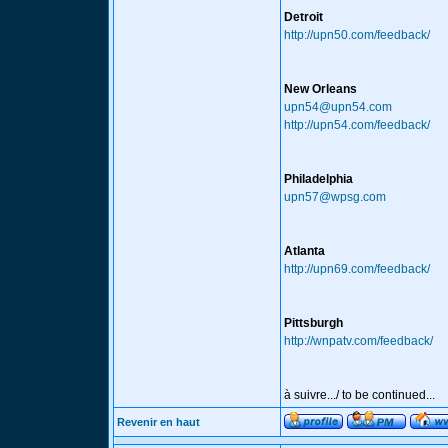
Detroit
http://upn50.com/feedback/
New Orleans
upn54@upn54.com
http://upn54.com/feedback/
Philadelphia
upn57@wpsg.com
Atlanta
http://upn69.com/feedback/
Pittsburgh
http://wnpatv.com/feedback/
à suivre.../ to be continued...
Revenir en haut