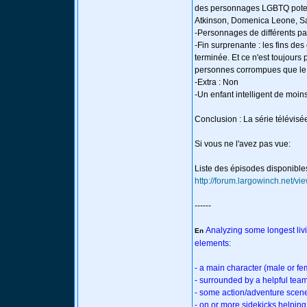
des personnages LGBTQ potent
Atkinson, Domenica Leone, S
-Personnages de différents pa
-Fin surprenante : les fins des
terminée. Et ce n'est toujours 
personnes corrompues que le mi
-Extra : Non
-Un enfant intelligent de moin
Conclusion : La série télévisé
Si vous ne l'avez pas vue:
Liste des épisodes disponible
http://forum.largowinch.ne
------
Analyzing some longest liv
En
elements:
- a main character (male or f
- surrounded by a helpful tea
- some action/adventure sce
- on or more sidekicks helping