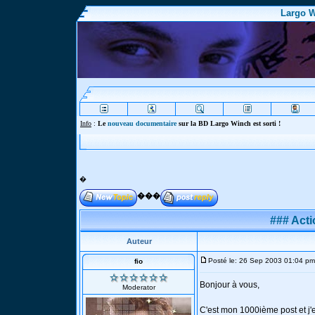
Largo W
Info
Webmaste
�
���
### Act
Auteur
Posté le: 26 Sep 2003 01:04 pm
fio
Bonjour à vous,
Moderator
C'est mon 1000ième post et j'e