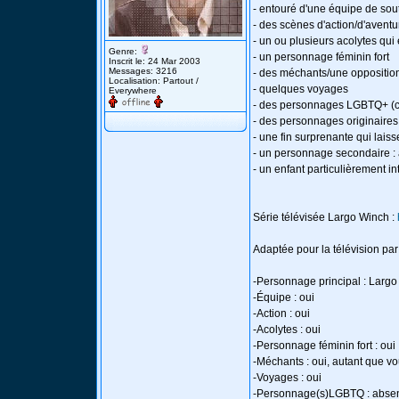
- entouré d'une équipe de sout
- des scènes d'action/d'avent
- un ou plusieurs acolytes qui
Genre:
- un personnage féminin fort
Inscrit le: 24 Mar 2003
Messages: 3216
- des méchants/une oppositio
Localisation: Partout /
- quelques voyages
Everywhere
- des personnages LGBTQ+ (cert
- des personnages originaires 
- une fin surprenante qui lais
- un personnage secondaire : 
- un enfant particulièrement int
Série télévisée Largo Winch :
Adaptée pour la télévision par
-Personnage principal : Larg
-Équipe : oui
-Action : oui
-Acolytes : oui
-Personnage féminin fort : oui
-Méchants : oui, autant que 
-Voyages : oui
-Personnage(s)LGBTQ : absent 