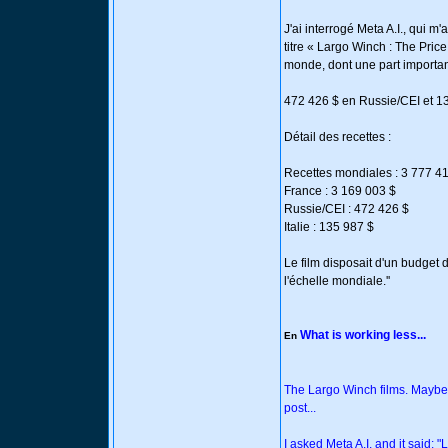
J'ai interrogé Meta A.I., qui m
titre « Largo Winch : The Pric
monde, dont une part importan
472 426 $ en Russie/CEI et 135
Détail des recettes :
Recettes mondiales : 3 777 4
France : 3 169 003 $
Russie/CEI : 472 426 $
Italie : 135 987 $
Le film disposait d'un budget 
l'échelle mondiale.''
What is working less...
En
The Largo Winch films. Maybe i
post...
I asked Meta A.I. and it said: 