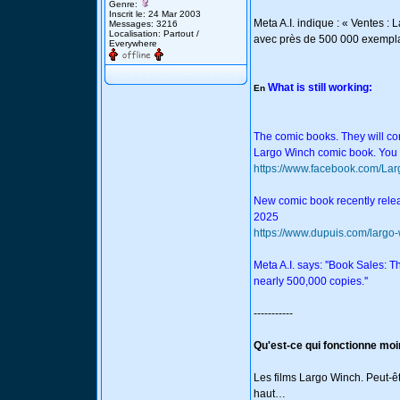
Genre:
Inscrit le: 24 Mar 2003
Meta A.I. indique : « Ventes :
Messages: 3216
Localisation: Partout /
avec près de 500 000 exempl
Everywhere
What is still working:
En
The comic books. They will con
Largo Winch comic book. You 
https://www.facebook.com/Larg
New comic book recently rele
2025
https://www.dupuis.com/largo
Meta A.I. says: ''Book Sales: 
nearly 500,000 copies.''
-----------
Qu'est-ce qui fonctionne mo
Les films Largo Winch. Peut-êt
haut…