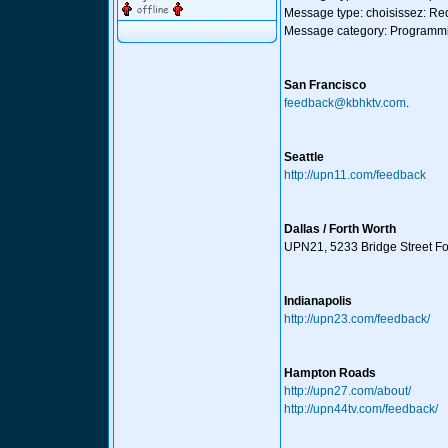
Message type: choisissez: Re
Message category: Programm
San Francisco
feedback@kbhktv.com
.
Seattle
http://upn11.com/feedback
Dallas / Forth Worth
UPN21, 5233 Bridge Street Fo
Indianapolis
http://upn23.com/feedback/
Hampton Roads
http://upn27.com/about/
http://upn44tv.com/feedback/