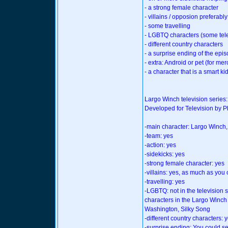
- a strong female character
- villains / opposion preferably 
- some travelling
- LGBTQ characters (some tele
- different country characters
- a surprise ending of the epis
- extra: Android or pet (for me
- a character that is a smart kid
Largo Winch television series
Developed for Television by P
-main character: Largo Winch,
-team: yes
-action: yes
-sidekicks: yes
-strong female character: yes
-villains: yes, as much as you c
-travelling: yes
-LGBTQ: not in the television
characters in the Largo Winch
Washington, Silky Song
-different country characters
-surprise ending: You could se