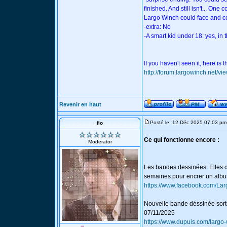
finished. And still isn't... One
Largo Winch could face and con
-extra: No
-A smart kid under 18: yes, i
If you haven't seen it, here is
http://forum.largowinch.ne
Revenir en haut
Posté le: 12 Déc 2025 07:03 pm
fio
Ce qui fonctionne encore :
Moderator
Les bandes dessinées. Elles con
semaines pour encrer un albu
https://www.facebook.com/Larg
Nouvelle bande déssinée sorti
07/11/2025
https://www.dupuis.com/largo