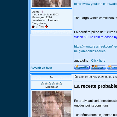
https://www.youtube.com/wat
Genre:
Inscrit le: 24 Mar 2003
Messages: 3216
The Largo Winch comic book s
Localisation: Partout /
Everywhere
La dernière pièce de 5 euros 
Winch 5 Euro coin released by
https://www.greysheet.com/new
belgian-comics-series
autre/other:
Click here
Revenir en haut
Posté le: 30 Nov 2025 03:00 pm
fio
La recette probabl
Moderator
En analysant certaines des séri
ont des points communs :
- un héros (homme, femme ou 