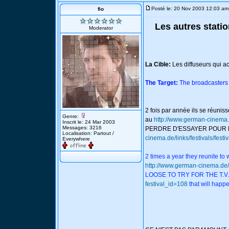
Posté le: 20 Nov 2003 12:03 am
fio
Les autres stati
Moderator
La Cible:
Les diffuseurs qui a
The Target:
The broadcasters 
2 fois par année ils se réuniss
Genre:
au
http://www.german-cinema.d
Inscrit le: 24 Mar 2003
Messages: 3216
PERDRE D'ESSAYER POUR LE
Localisation: Partout /
cinema.de/links/festivals/fest
Everywhere
2 times a year they reunite to 
http://www.german-cinema.de/l
LOOSE TO TRY FOR THE T.V.
festival_id=108
that will happe