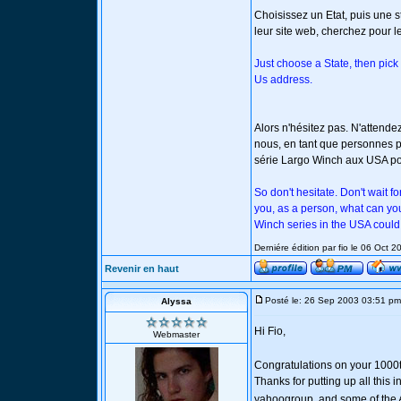
Choisissez un Etat, puis une st
leur site web, cherchez pour l
Just choose a State, then pick 
Us address.
Alors n'hésitez pas. N'attende
nous, en tant que personnes pou
série Largo Winch aux USA pou
So don't hesitate. Don't wait 
you, as a person, what can you
Winch series in the USA could 
Derniére édition par fio le 06 Oct 2
Revenir en haut
Posté le: 26 Sep 2003 03:51 pm
Alyssa
Hi Fio,
Webmaster
Congratulations on your 1000t
Thanks for putting up all this 
yahoogroup, and some of the A