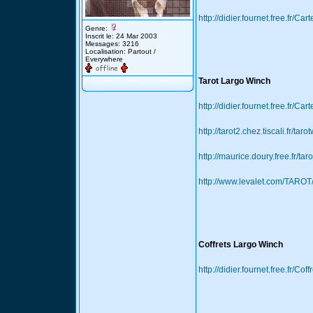
http://didier.fournet.free.fr/C
Genre:
Inscrit le: 24 Mar 2003
Messages: 3216
Localisation: Partout /
Everywhere
Tarot Largo Winch
http://didier.fournet.free.fr/C
http://tarot2.chez.tiscali.fr/tar
http://maurice.doury.free.fr/ta
http://www.levalet.com/TAR
Coffrets Largo Winch
http://didier.fournet.free.fr/Co