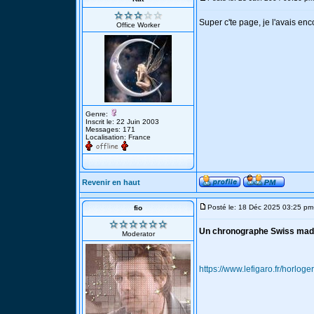
Super c'te page, je l'avais en
Office Worker
Genre:
Inscrit le: 22 Juin 2003
Messages: 171
Localisation: France
Revenir en haut
Posté le: 18 Déc 2025 03:25 pm
fio
Un chronographe Swiss mad
Moderator
https://www.lefigaro.fr/horl