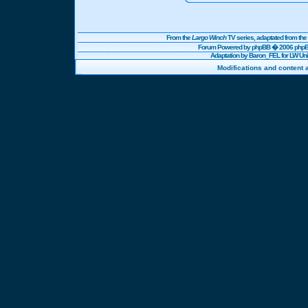
From the
Largo Winch
TV series, adaptated from t
Forum Powered by
phpBB
� 2006 phpBB
Adaptation by Baron_FEL for LW U
Modifications and content