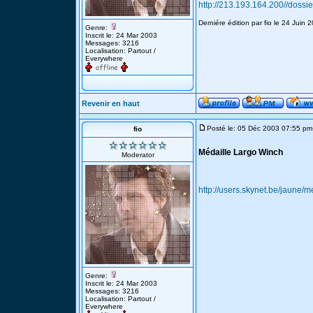
http://213.193.164.200//dossi
Derniére édition par fio le 24 Juin 
Genre:
Inscrit le: 24 Mar 2003
Messages: 3216
Localisation: Partout /
Everywhere
Revenir en haut
Posté le: 05 Déc 2003 07:55 pm
fio
Médaille Largo Winch
Moderator
http://users.skynet.be/jaune/
Genre:
Inscrit le: 24 Mar 2003
Messages: 3216
Localisation: Partout /
Everywhere