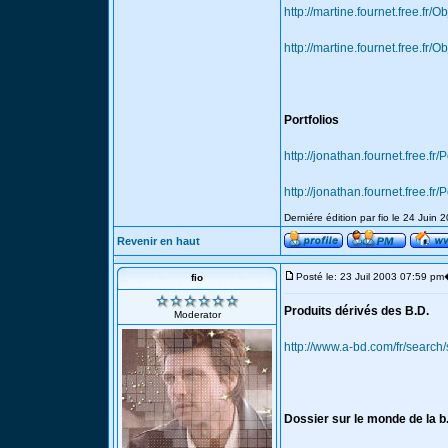
http://martine.fournet.free.fr/
http://martine.fournet.free.fr/
Portfolios
http://jonathan.fournet.free.fr/
http://jonathan.fournet.free.fr/
Derniére édition par fio le 24 Juin 
Revenir en haut
Posté le: 23 Juil 2003 07:59 pm
fio
Produits dérivés des B.D.
Moderator
http://www.a-bd.com/fr/searc
Dossier sur le monde de la b