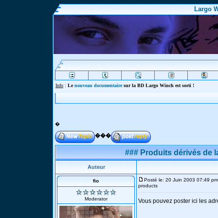
Largo W
Info
:
Le
nouveau documentaire
sur la BD Largo Winch est sorti !
�
���
### Produits dérivés de 
Auteur
Posté le: 20 Juin 2003 07:49 pm
fio
products
Moderator
Vous pouvez poster ici les adr