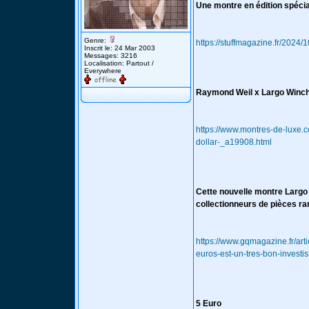
Une montre en édition spéci
Genre:
https://stuffmagazine.fr/2024
Inscrit le: 24 Mar 2003
Messages: 3216
Localisation: Partout /
Everywhere
Raymond Weil x Largo Winch 
https://www.montres-de-luxe
dollar-_a19908.html
Cette nouvelle montre Largo
collectionneurs de pièces ra
https://www.gqmagazine.fr/art
euros-est-un-tres-bon-investi
5 Euro