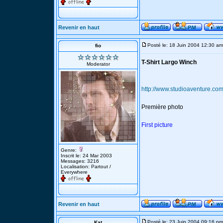
Revenir en haut
Posté le: 18 Juin 2004 12:30 am
fio
T-Shirt Largo Winch
Moderator
http://www.studioaventure.co
Première photo
First picture
Genre:
Inscrit le: 24 Mar 2003
Messages: 3216
Localisation: Partout /
Everywhere
Revenir en haut
Posté le: 23 Juin 2004 09:16 pm
Kat