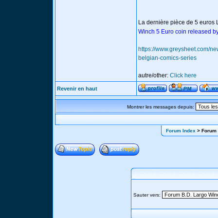
La dernière pièce de 5 euros 
Winch 5 Euro coin released by
https://www.greysheet.com/new
belgian-comics-series
autre/other:
Click here
Revenir en haut
Montrer les messages depuis:
Forum Index
> Forum 
Sauter vers: