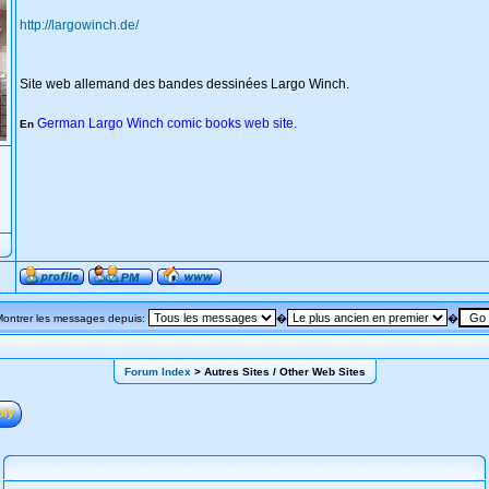
http://largowinch.de/
Site web allemand des bandes dessinées Largo Winch.
German Largo Winch comic books web site.
En
Montrer les messages depuis:
�
�
Forum Index
> Autres Sites / Other Web Sites