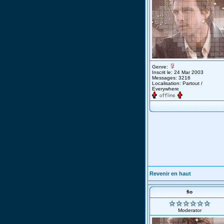
Genre:
Inscrit le: 24 Mar 2003
Messages: 3216
Localisation: Partout /
Everywhere
Revenir en haut
fio
Moderator