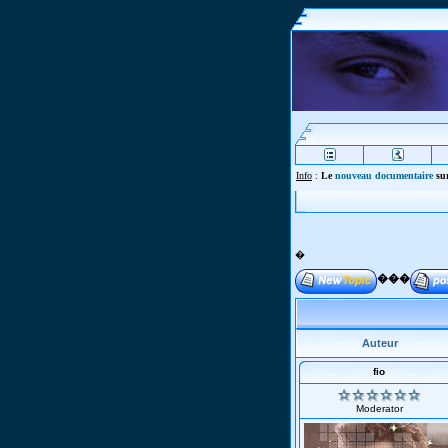
Info
:
Le
nouveau documentaire
sur
�
���
Auteur
fio
Moderator