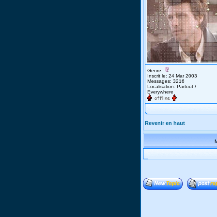
Genre:
Inscrit le: 24 Mar 2003
Messages: 3216
Localisation: Partout /
Everywhere
Revenir en haut