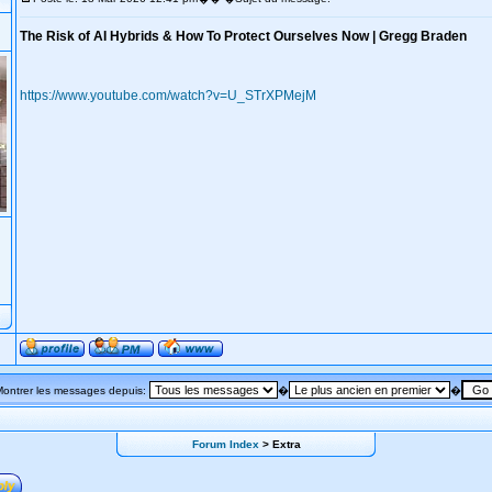
The Risk of AI Hybrids & How To Protect Ourselves Now | Gregg Braden
https://www.youtube.com/watch?v=U_STrXPMejM
Montrer les messages depuis:
�
�
Forum Index
> Extra