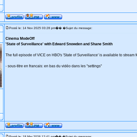
�
Posté le: 14 Nov 2025 03:28 pm
� �Sujet du message:
Cinema ModeOff
'State of Surveillance' with Edward Snowden and Shane Smith
The full episode of VICE on HBO's 'State of Surveillance' is available to stream
- sous-titre en francais: en bas du vidéo dans les ''settings''
�
Posté le: 18 Mar 2026 12:41 pm
� �Sujet du message: