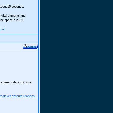
 about 15 seconds.
digital cameras and
 be spent in 2005.
html
l'intérieur de vous pour
whatever obscure reasons...