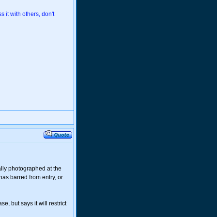
 it with others, don't
tally photographed at the
has barred from entry, or
, but says it will restrict