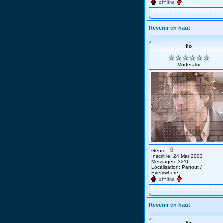
Revenir en haut
fio
Moderator
Genre:
Inscrit le: 24 Mar 2003
Messages: 3216
Localisation: Partout /
Everywhere
Revenir en haut
fio