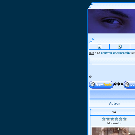
Info
:
Le
nouveau documentaire
sur
�
���
Auteur
fio
Moderator