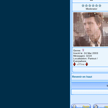
Moderator
Genre:
Inscrit le: 24 Mar 2003
Messages: 3216
Localisation: Partout /
Everywhere
Revenir en haut