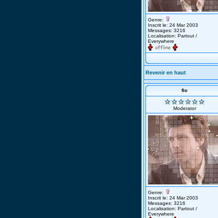
Genre:
Inscrit le: 24 Mar 2003
Messages: 3216
Localisation: Partout /
Everywhere
Revenir en haut
fio
Moderator
Genre:
Inscrit le: 24 Mar 2003
Messages: 3216
Localisation: Partout /
Everywhere