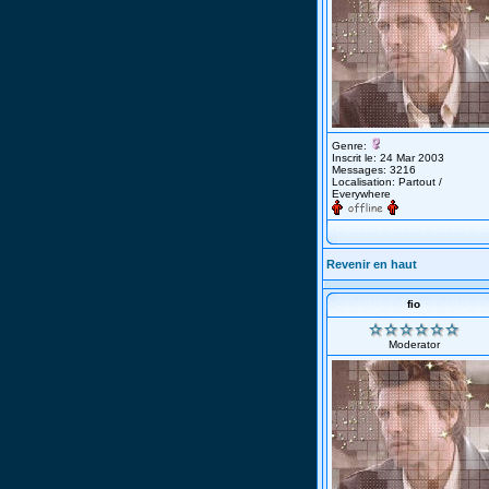
Genre:
Inscrit le: 24 Mar 2003
Messages: 3216
Localisation: Partout /
Everywhere
Revenir en haut
fio
Moderator