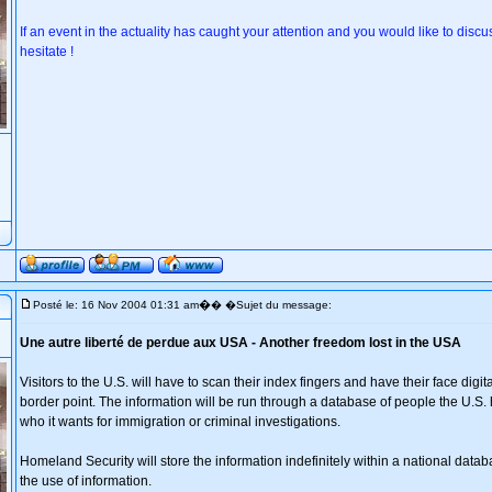
If an event in the actuality has caught your attention and you would like to discuss
hesitate !
�
Posté le: 16 Nov 2004 01:31 am
� �Sujet du message:
Une autre liberté de perdue aux USA - Another freedom lost in the USA
Visitors to the U.S. will have to scan their index fingers and have their face digi
border point. The information will be run through a database of people the U.S. 
who it wants for immigration or criminal investigations.
Homeland Security will store the information indefinitely within a national database
the use of information.