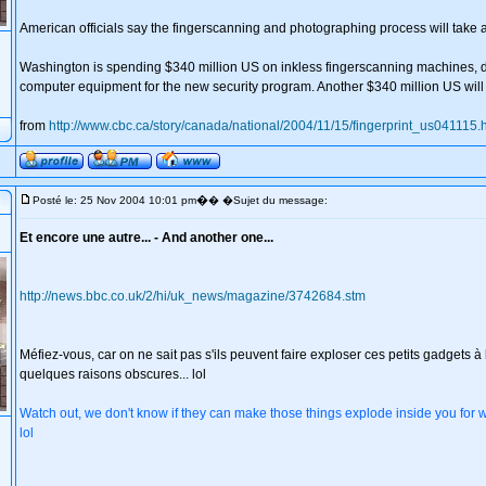
American officials say the fingerscanning and photographing process will take
Washington is spending $340 million US on inkless fingerscanning machines, 
computer equipment for the new security program. Another $340 million US will
from
http://www.cbc.ca/story/canada/national/2004/11/15/fingerprint_us041115.
�
Posté le: 25 Nov 2004 10:01 pm
� �Sujet du message:
Et encore une autre... - And another one...
http://news.bbc.co.uk/2/hi/uk_news/magazine/3742684.stm
Méfiez-vous, car on ne sait pas s'ils peuvent faire exploser ces petits gadgets à 
quelques raisons obscures... lol
Watch out, we don't know if they can make those things explode inside you for 
lol