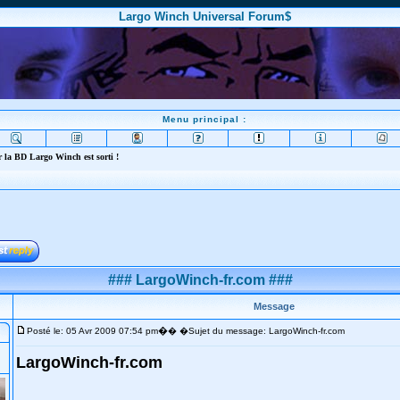
Largo Winch Universal Forum$
Menu principal :
 la BD Largo Winch est sorti !
### LargoWinch-fr.com ###
Message
�
Posté le: 05 Avr 2009 07:54 pm
� �Sujet du message: LargoWinch-fr.com
LargoWinch-fr.com