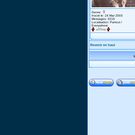
Genre:
Inscrit le: 24 Mar 2003
Messages: 3216
Localisation: Partout /
Everywhere
Revenir en haut