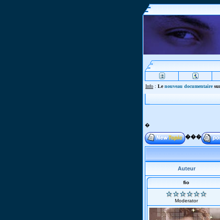
Info
:
Le
nouveau documentaire
sur
�
���
Auteur
fio
Moderator