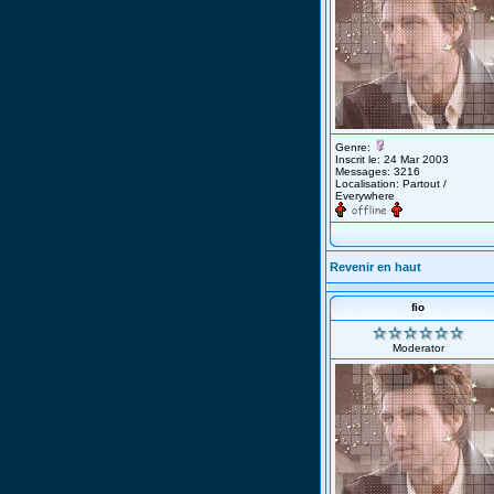
Genre:
Inscrit le: 24 Mar 2003
Messages: 3216
Localisation: Partout /
Everywhere
Revenir en haut
fio
Moderator