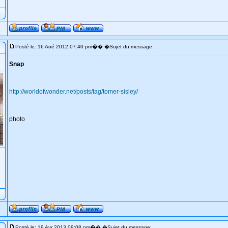
�
Posté le: 16 Aoé 2012 07:40 pm
� �Sujet du message:
Snap
http://worldofwonder.net/posts/tag/tomer-sisley/
photo
�
Posté le: 19 Avr 2013 09:08 pm
� �Sujet du message: