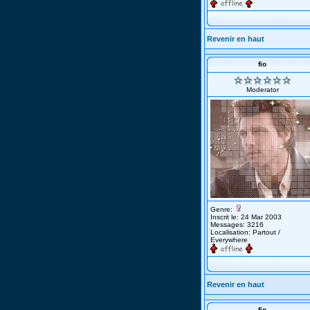
Revenir en haut
fio
Moderator
Genre:
Inscrit le: 24 Mar 2003
Messages: 3216
Localisation: Partout /
Everywhere
Revenir en haut
fio