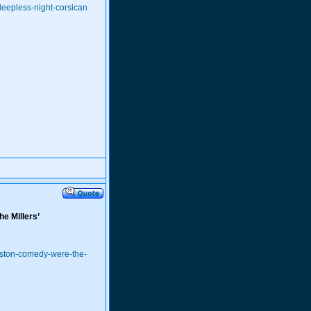
eepless-night-corsican
e Millers’
niston-comedy-were-the-