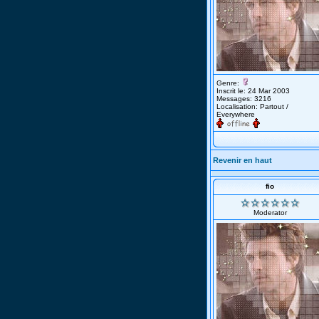
Genre:
Inscrit le: 24 Mar 2003
Messages: 3216
Localisation: Partout /
Everywhere
Revenir en haut
fio
Moderator