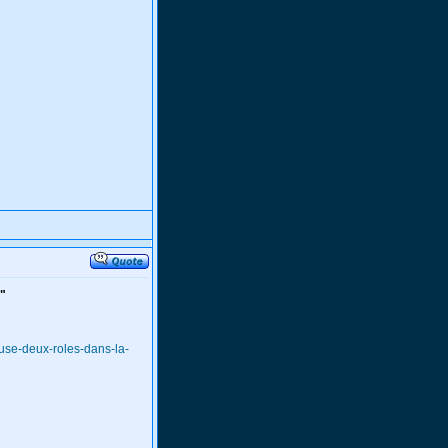
s"
fuse-deux-roles-dans-la-