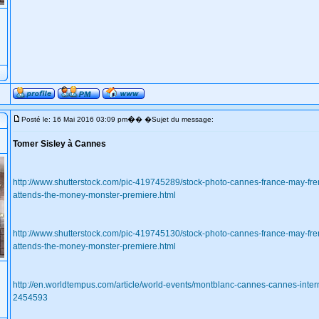
�
Posté le: 16 Mai 2016 03:09 pm
� �Sujet du message:
Tomer Sisley à Cannes
http://www.shutterstock.com/pic-419745289/stock-photo-cannes-france-may-fren
attends-the-money-monster-premiere.html
http://www.shutterstock.com/pic-419745130/stock-photo-cannes-france-may-fren
attends-the-money-monster-premiere.html
http://en.worldtempus.com/article/world-events/montblanc-cannes-cannes-interna
2454593