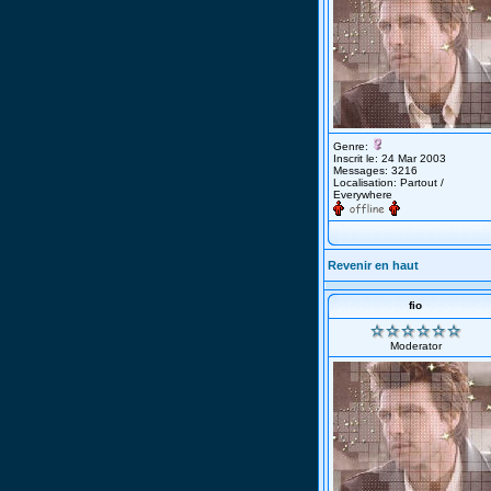
Genre:
Inscrit le: 24 Mar 2003
Messages: 3216
Localisation: Partout /
Everywhere
Revenir en haut
fio
Moderator