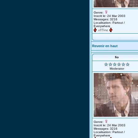
Genre:
Inscrit le: 24 Mar 2003
Messages: 3216
Localisation: Partout /
Everywhere
Revenir en haut
fio
Moderator
Genre:
Inscrit le: 24 Mar 2003
Messages: 3216
Localisation: Partout /
Everywhere