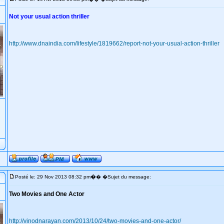
Not your usual action thriller
http://www.dnaindia.com/lifestyle/1819662/report-not-your-usual-action-thriller
�
Posté le: 29 Nov 2013 08:32 pm
� �Sujet du message:
Two Movies and One Actor
http://vinodnarayan.com/2013/10/24/two-movies-and-one-actor/