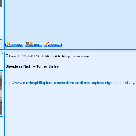
�
Posté le: 29 Juil 2012 03:56 pm
� �Sujet du message:
Sleepless Night – Tomer Sisley
http://www.moviesphilippines.com/archive-section/sleepless-night-tomer-sisley/