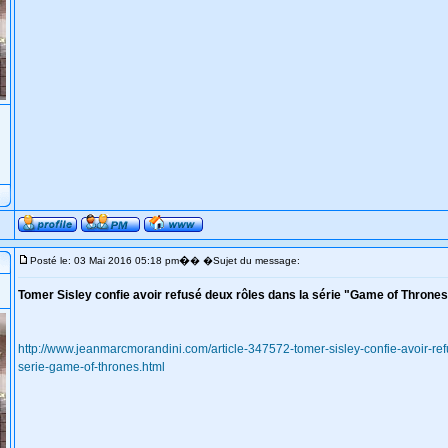
�
Posté le: 03 Mai 2016 05:18 pm
� �Sujet du message:
Tomer Sisley confie avoir refusé deux rôles dans la série "Game of Throne
http://www.jeanmarcmorandini.com/article-347572-tomer-sisley-confie-avoir-re
serie-game-of-thrones.html