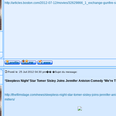
http://articles.boston.com/2012-07-12/movies/32629866_1_exchange-gunfire-sl
�
Posté le: 25 Juil 2012 04:30 pm
� �Sujet du message:
‘Sleepless Night’ Star Tomer Sisley Joins Jennifer Aniston Comedy ‘We’re Th
http://thefilmstage.com/news/sleepless-night-star-tomer-sisley-joins-jennifer-a
millers/