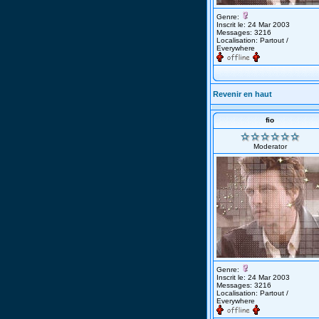
Genre:
Inscrit le: 24 Mar 2003
Messages: 3216
Localisation: Partout /
Everywhere
Revenir en haut
fio
Moderator
Genre:
Inscrit le: 24 Mar 2003
Messages: 3216
Localisation: Partout /
Everywhere