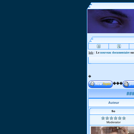
Info
:
Le
nouveau documentaire
sur
�
���
###
Auteur
fio
Moderator