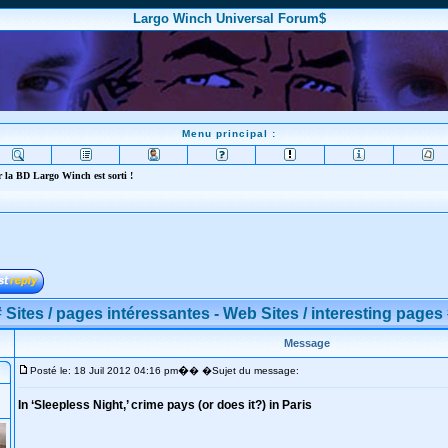
Largo Winch Universal Forum$
Menu principal :
 la BD Largo Winch est sorti !
 Sites / pages intéressantes - Web Sites / interesting pages
Message
�
Posté le: 18 Juil 2012 04:16 pm
� �Sujet du message:
In ‘Sleepless Night,’ crime pays (or does it?) in Paris