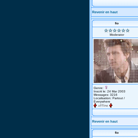
Revenir en haut
fio
Moderator
Genre:
Inscrit le: 24 Mar 2003
Messages: 3216
Localisation: Partout /
Everywhere
Revenir en haut
fio