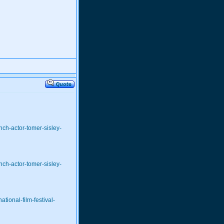
ch-actor-tomer-sisley-
ch-actor-tomer-sisley-
tional-film-festival-