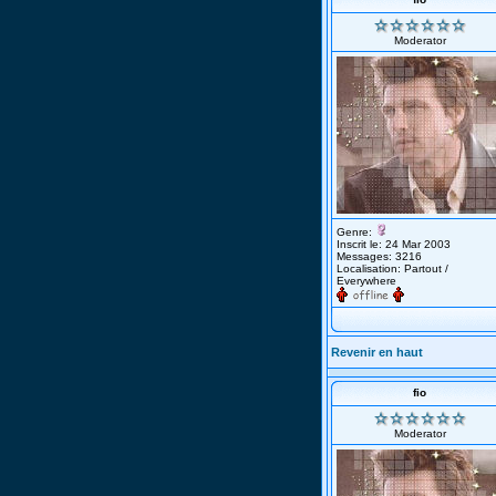
Moderator
Genre:
Inscrit le: 24 Mar 2003
Messages: 3216
Localisation: Partout /
Everywhere
Revenir en haut
fio
Moderator