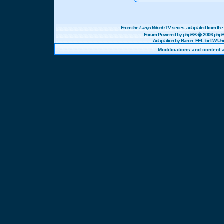
From the
Largo Winch
TV series, adaptated from t
Forum Powered by
phpBB
� 2006 phpBB
Adaptation by Baron_FEL for LW U
Modifications and content