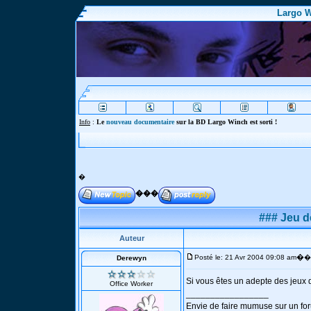
Largo W
Info
:
Le
nouveau documentaire
sur la BD Largo Winch est sorti !
�
���
### Jeu d
Auteur
�
Posté le: 21 Avr 2004 09:08 am
�
Derewyn
Si vous êtes un adepte des jeux d
Office Worker
_________________
Envie de faire mumuse sur un f