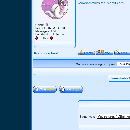
www.derewyn.forumactif.com
Genre:
Inscrit le: 07 Mai 2003
Messages: 134
Localisation: le bunker
Revenir en haut
Montrer les messages depuis:
Forum Index
>
Sauter vers: