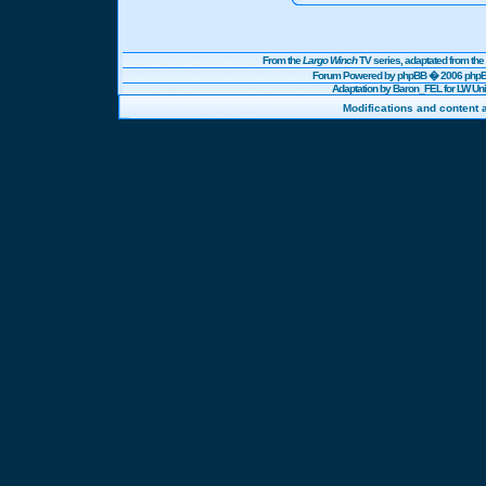
From the
Largo Winch
TV series, adaptated from t
Forum Powered by
phpBB
� 2006 phpBB
Adaptation by Baron_FEL for LW U
Modifications and content