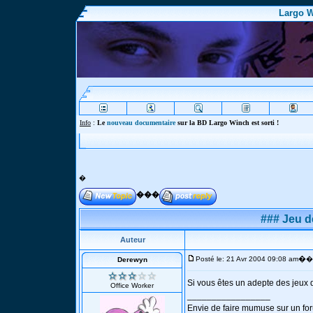
Largo W
Info
:
Le
nouveau documentaire
sur la BD Largo Winch est sorti !
�
���
### Jeu d
Auteur
�
Posté le: 21 Avr 2004 09:08 am
�
Derewyn
Si vous êtes un adepte des jeux d
Office Worker
_________________
Envie de faire mumuse sur un f