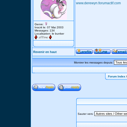
www.derewyn.forumactif.com
Genre:
Inscrit le: 07 Mai 2003
Messages: 134
Localisation: le bunker
Revenir en haut
Montrer les messages depuis:
Forum Index
>
Sauter vers: