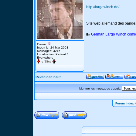
http://largowinch.de/
Site web allemand des bande
German Largo Winch comic
En
Genre:
Inscrit le: 24 Mar 2003
Messages: 3216
Localisation: Partout /
Everywhere
Revenir en haut
Montrer les messages depuis:
Forum Index
>