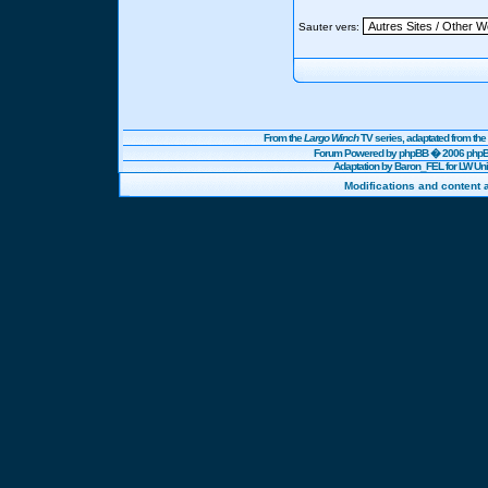
Sauter vers:
From the
Largo Winch
TV series, adaptated from t
Forum Powered by
phpBB
� 2006 phpBB
Adaptation by Baron_FEL for LW U
Modifications and content