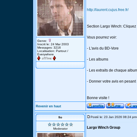
http://laurent.cujus.free.fr/
Section Largo Winch: Cliquez 
Vous pourrez voir:
Genre:
Inscrit le: 24 Mar 2003
Messages: 3216
- L'avis du BD-Vore
Localisation: Partout /
Everywhere
- Les albums
- Les extraits de chaque albu
- Donner votre avis en pesant
Bonne visite !
Revenir en haut
Posté le: 23 Jan 2026 08:24 pm
fio
Largo Winch Group
Moderator