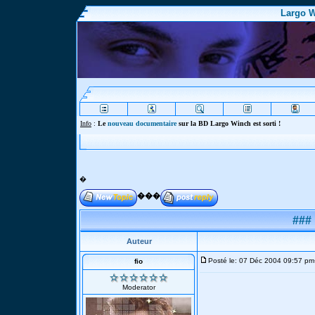
Largo W
Info
:
Le
nouveau documentaire
sur la BD Largo Winch est sorti !
�
���
###
Auteur
Posté le: 07 Déc 2004 09:57 pm
fio
Moderator