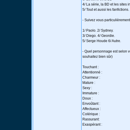
4/ La série, la BD et les sites i
5/ Tout et aussi les fanfictions.
- Suivez vous particulièrement
1/ Paolo. 2/ Sydney.
3/ Diego. 4/ Geordie.
5/ Serge Houde 6/ Autre.
- Quel personnage est selon vo
souhaitez bien sûr)
Touchant :
Attentionné :
Charmeur :
Mature :
Sexy :
Immature :
Doux :
Envoûtant :
Affectueux :
Colérique :
Rassurant:
Exaspérant :