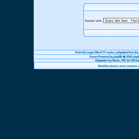
Sauter vers:
From the
Largo Winch
TV series, adaptated from t
Forum Powered by
phpBB
� 2006 phpBB
Adaptation by Baron_FEL for LW U
Modifications and content