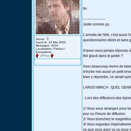
fio
-------------------
Juste comme ça;
L'arrivée de l'été, c'est aussi 
Genre:
questionnaires idiots et sans 
Inscrit le: 24 Mar 2003
Messages: 3216
Localisation: Partout /
N'avez-vous jamais répondu à 
Everywhere
thé glacé dans le jardin ?
Avec beaucoup moins de talent
d'écrire moi aussi un petit e
bien y répondre, ce serait sym
LARGO WINCH : QUEL GENR
- Lors des diffusions des épi
1/ Vous vous arrangez pour tou
jour ou l'heure de diffusion.
2/ Vous branchez le magnétos
3/ Vous regardez impérativem
ce que vous avez vu ou pour a