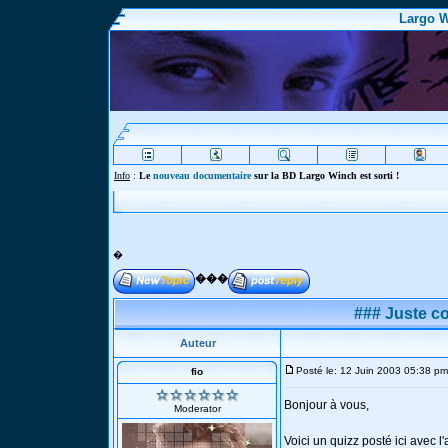
Largo W
Info
:
Le
nouveau documentaire
sur la BD Largo Winch est sorti !
�
���
### Juste co
Auteur
Posté le: 12 Juin 2003 05:38 pm
fio
Bonjour à vous,
Moderator
Voici un quizz posté ici avec 