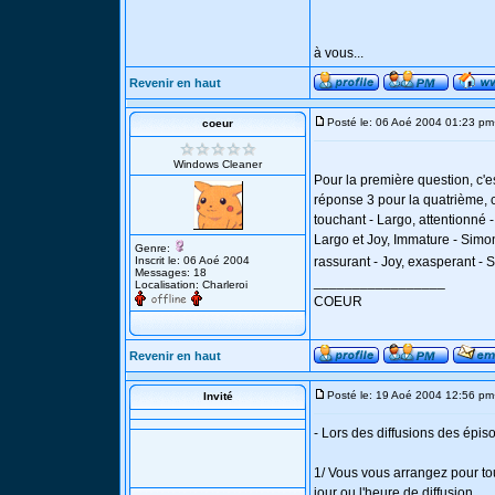
à vous...
Revenir en haut
Posté le: 06 Aoé 2004 01:23 pm
coeur
Windows Cleaner
Pour la première question, c'es
réponse 3 pour la quatrième, c
touchant - Largo, attentionné 
Largo et Joy, Immature - Simon
Genre:
Inscrit le: 06 Aoé 2004
rassurant - Joy, exasperant -
Messages: 18
_________________
Localisation: Charleroi
COEUR
Revenir en haut
Posté le: 19 Aoé 2004 12:56 pm
Invité
- Lors des diffusions des épi
1/ Vous vous arrangez pour tou
jour ou l'heure de diffusion.