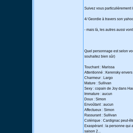
Suivez vous particulièrement l
4/ Geordie à travers son yaho
- mais là, les autres aussi von
Quel personnage est selon vous
souhaitez bien sûr)
Touchant : Marissa
Attentionné : Kerensky envers
Charmeur : Largo
Mature : Sullivan
Sexy : copain de Joy dans Hau
Immature : aucun
Doux : Simon
Envoûtant : aucun
Affectueux : Simon
Rassurant : Sullivan
Colérique : Cardignac peut-êt
Exaspérant : la personne qui 
saison 2...