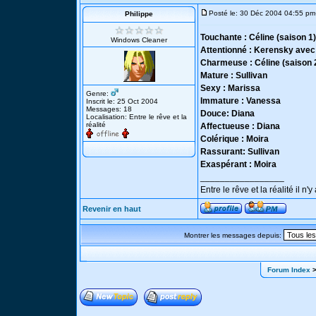
Posté le: 30 Déc 2004 04:55 pm
Philippe
Touchante : Céline (saison 1)
Windows Cleaner
Attentionné : Kerensky avec
Charmeuse : Céline (saison 
Mature : Sullivan
Sexy : Marissa
Genre:
Immature : Vanessa
Inscrit le: 25 Oct 2004
Messages: 18
Douce: Diana
Localisation: Entre le rêve et la
réalité
Affectueuse : Diana
Colérique : Moira
Rassurant: Sullivan
Exaspérant : Moira
_________________
Entre le rêve et la réalité il n'
Revenir en haut
Montrer les messages depuis:
Forum Index
>