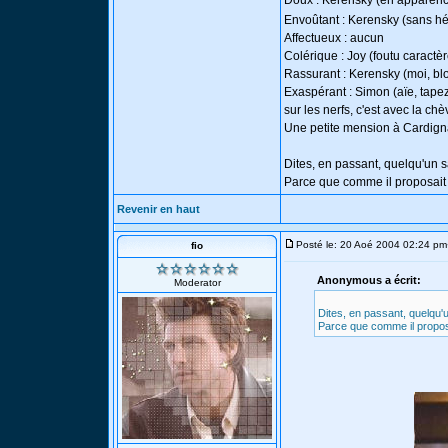
Doux : Kerensky (en apparen
Envoûtant : Kerensky (sans h
Affectueux : aucun
Colérique : Joy (foutu caractère
Rassurant : Kerensky (moi, blot
Exaspérant : Simon (aïe, tapez p
sur les nerfs, c'est avec la chèv
Une petite mension à Cardigna
Dites, en passant, quelqu'un sa
Parce que comme il proposait d
Revenir en haut
Posté le: 20 Aoé 2004 02:24 pm
fio
Anonymous a écrit:
Moderator
Dites, en passant, quelqu'u
Parce que comme il proposai