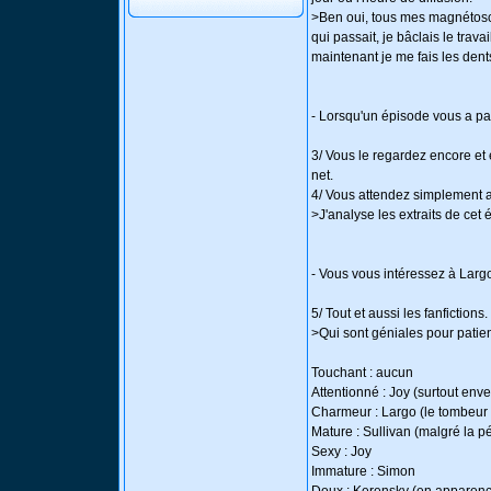
>Ben oui, tous mes magnétosco
qui passait, je bâclais le trava
maintenant je me fais les dents 
- Lorsqu'un épisode vous a par
3/ Vous le regardez encore et 
net.
4/ Vous attendez simplement a
>J'analyse les extraits de ce
- Vous vous intéressez à Larg
5/ Tout et aussi les fanfictions.
>Qui sont géniales pour patien
Touchant : aucun
Attentionné : Joy (surtout env
Charmeur : Largo (le tombeur 
Mature : Sullivan (malgré la p
Sexy : Joy
Immature : Simon