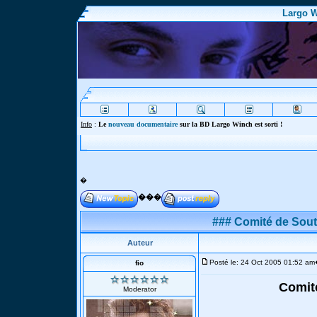
Largo W
Info
:
Le
nouveau documentaire
sur la BD Largo Winch est sorti !
�
���
### Comité de Sout
Auteur
Posté le: 24 Oct 2005 01:52 am
fio
Comité
Moderator