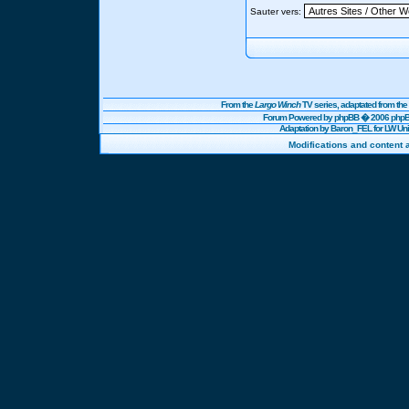
Sauter vers:
From the
Largo Winch
TV series, adaptated from t
Forum Powered by
phpBB
� 2006 phpBB
Adaptation by Baron_FEL for LW U
Modifications and content