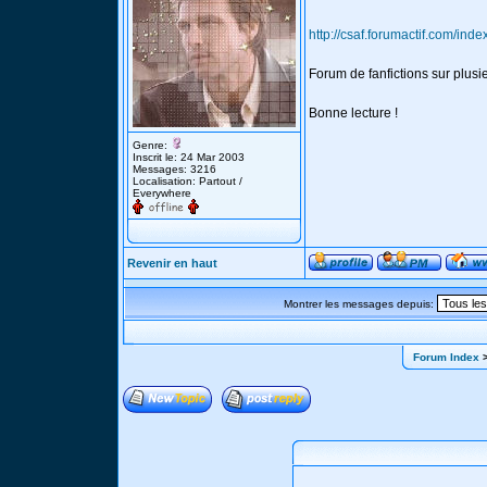
http://csaf.forumactif.com/inde
Forum de fanfictions sur plusi
Bonne lecture !
Genre:
Inscrit le: 24 Mar 2003
Messages: 3216
Localisation: Partout /
Everywhere
Revenir en haut
Montrer les messages depuis:
Forum Index
>