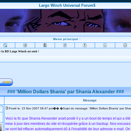
Largo Winch Universal Forum$
Menu principal :
 la BD Largo Winch est sorti !
### 'Million Dollars $hania' par Shania Alexander ###
Message
�
Posté le: 15 Nov 2007 08:47 pm
� �Sujet du message: 'Million Dollars $hania' par Sha
Voici la fic que Shania Alexander avait posté il y a un bout de temps et qui a été
mise à jour des membres du site et récupérée grâce à un backup. Nos excuses
se sont fait effacer automatiquement dû à l'invalidité de leur adresse e-mail. 