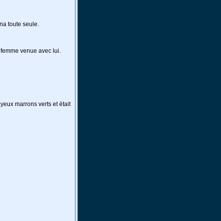
na toute seule.
e femme venue avec lui.
yeux marrons verts et était