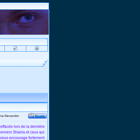
nia Alexander
 effacée lors de la dernière
 envers Shania et ceux qui
On vous encourage fortement