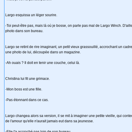
Largo esquissa un léger sourire.
-Toi peut-être pas, mais là où je bosse, on parle pas mal de Largo Winch. D'ai
photo dans son bureau.
Largo se retint de rire imaginant, un petit vieux grassouillé, accrochant un cadr
une photo de lui, découpée dans un magazine.
-Ah ouais ? Il doit en tenir une couche, celui là.
Christina lui fit une grimace.
-Mon boss est une fille.
-Pas étonnant dans ce cas.
Largo changea alors sa version, il se mit à imaginer une petite vieille, qui con
de l'amour qu'elle n'aurait jamais eut dans sa jeunesse.
-Elle l'a accroché pas loin de son bureau...