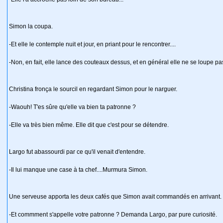
Simon la coupa.
-Et elle le contemple nuit et jour, en priant pour le rencontrer....
-Non, en fait, elle lance des couteaux dessus, et en général elle ne se loupe pa
Christina fronça le sourcil en regardant Simon pour le narguer.
-Waouh! T'es sûre qu'elle va bien ta patronne ?
-Elle va très bien même. Elle dit que c'est pour se détendre.
Largo fut abassourdi par ce qu'il venait d'entendre.
-Il lui manque une case à ta chef....Murmura Simon.
Une serveuse apporta les deux cafés que Simon avait commandés en arrivant.
-Et commment s'appelle votre patronne ? Demanda Largo, par pure curiosité.