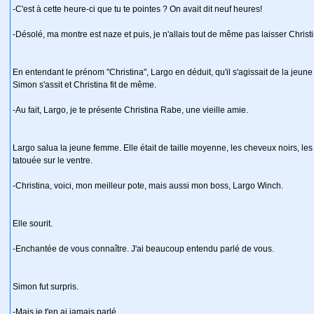
-C'est à cette heure-ci que tu te pointes ? On avait dit neuf heures!
-Désolé, ma montre est naze et puis, je n'allais tout de même pas laisser Christi
En entendant le prénom "Christina", Largo en déduit, qu'il s'agissait de la jeun
Simon s'assit et Christina fit de même.
-Au fait, Largo, je te présente Christina Rabe, une vieille amie.
Largo salua la jeune femme. Elle était de taille moyenne, les cheveux noirs, les 
tatouée sur le ventre.
-Christina, voici, mon meilleur pote, mais aussi mon boss, Largo Winch.
Elle sourit.
-Enchantée de vous connaître. J'ai beaucoup entendu parlé de vous.
Simon fut surpris.
-Mais je t'en ai jamais parlé...