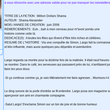
à vous réinscrire avec une adresse valide pour ne pas manquer les newsletters
'TITRE DE LA FICTION : Million Dollars Shania
AUTEUR : Shania Alexander
MOIS / ANNEE DE CREATION : juin 2006
REMERCIEMENTS : Euh....bah à mon cerveau pour m''avoir pondu une
histoire comme celle là.
DEDICACE(S) : A toutes les filles qui rêvent d''être très riches et célèbres.
RESUME DE L''HISTOIRE : Via une conquête de Simon, Largo fait la connaissanc
et très influente, mais aussi quelques peu déjantée et aventurière.
Largo regarda sa montre pour la dizième fois de la matinée. Il était neuf heures 
se montrer. Dans le café, les serveuses qui passaient près de lui, n'arrêtaient pas
faire les yeux doux.
-Si ça continue comme ça, je vais littéralement me faire agresser... Murmura-t-i
Le ding sonore de la porte d'entrée se fit entendre. Largo posa son magazine sur
aperçevoir son ami en charmante compagnie.
-Salut Largo! S'exclama Simon sur un ton de joie et de bonne humeur.