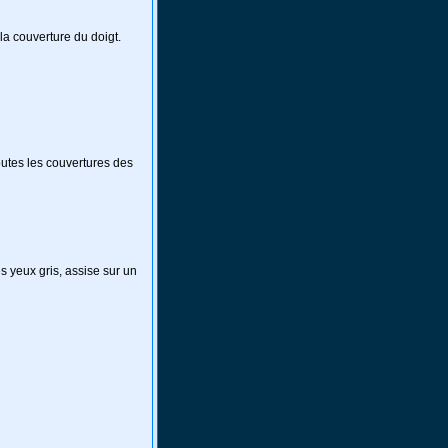
 la couverture du doigt.
toutes les couvertures des
 yeux gris, assise sur un