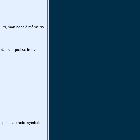
lleurs, mon boss à même sa
e dans lequel se trouvait
templait sa photo, symbole