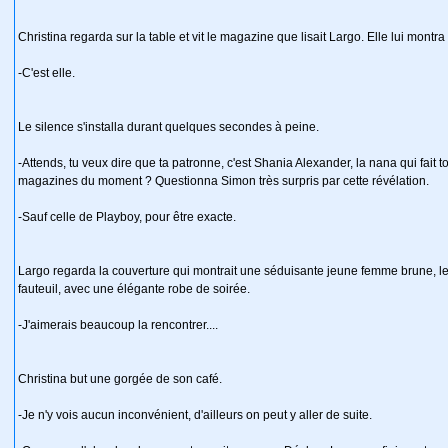
Christina regarda sur la table et vit le magazine que lisait Largo. Elle lui montra
-C'est elle.
Le silence s'installa durant quelques secondes à peine.
-Attends, tu veux dire que ta patronne, c'est Shania Alexander, la nana qui fait 
magazines du moment ? Questionna Simon très surpris par cette révélation.
-Sauf celle de Playboy, pour être exacte.
Largo regarda la couverture qui montrait une séduisante jeune femme brune, les
fauteuil, avec une élégante robe de soirée.
-J'aimerais beaucoup la rencontrer....
Christina but une gorgée de son café.
-Je n'y vois aucun inconvénient, d'ailleurs on peut y aller de suite.