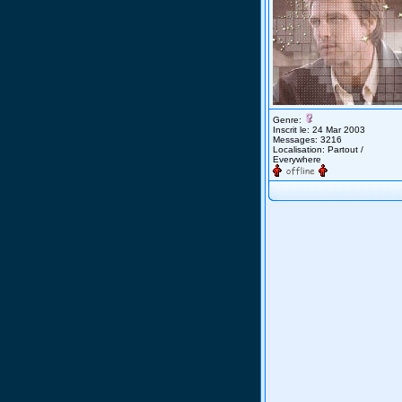
Genre:
Inscrit le: 24 Mar 2003
Messages: 3216
Localisation: Partout /
Everywhere