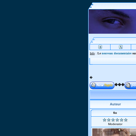
Info
:
Le
nouveau documentaire
sur
�
���
Auteur
fio
Moderator