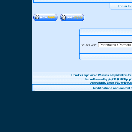
Forum In
Sauter vers:
From the
Largo Winch
TV series, adaptated from t
Forum Powered by
phpBB
� 2006 phpBB
Adaptation by Baron_FEL for LW U
Modifications and content