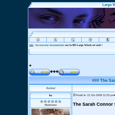
Largo W
Info
:
Le
nouveau documentaire
sur la BD Largo Winch est sorti !
�
���
### The Sa
Auteur
Posté le: 21 Oct 2008 11:53 pm
fio
The Sarah Connor 
Moderator