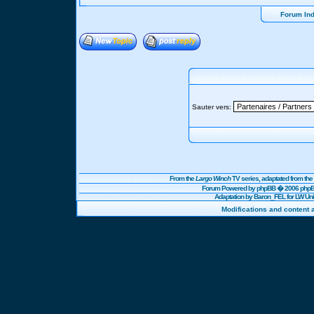
Forum In
Sauter vers:
From the
Largo Winch
TV series, adaptated from t
Forum Powered by
phpBB
� 2006 phpBB
Adaptation by Baron_FEL for LW U
Modifications and content