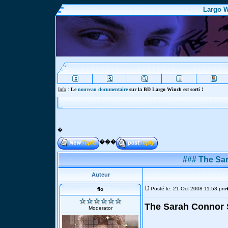
Largo W
Info
:
Le
nouveau documentaire
sur la BD Largo Winch est sorti !
�
���
### The Sa
Auteur
Posté le: 21 Oct 2008 11:53 pm
fio
The Sarah Connor 
Moderator