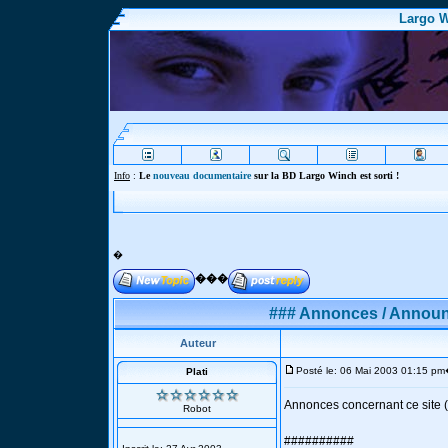
Largo W
Info
:
Le
nouveau documentaire
sur la BD Largo Winch est sorti !
�
���
### Annonces / Announ
Auteur
Posté le: 06 Mai 2003 01:15 pm
Plati
Annonces concernant ce site (
Robot
##########