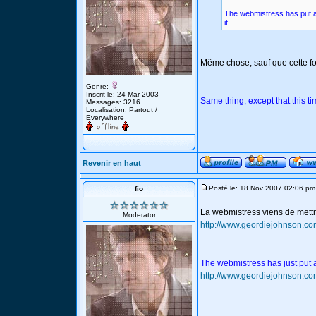
The webmistress has put a
it...
Même chose, sauf que cette foi
Genre:
Inscrit le: 24 Mar 2003
Same thing, except that this t
Messages: 3216
Localisation: Partout /
Everywhere
Revenir en haut
Posté le: 18 Nov 2007 02:06 pm
fio
La webmistress viens de mett
Moderator
http://www.geordiejohnson.co
The webmistress has just put 
http://www.geordiejohnson.co