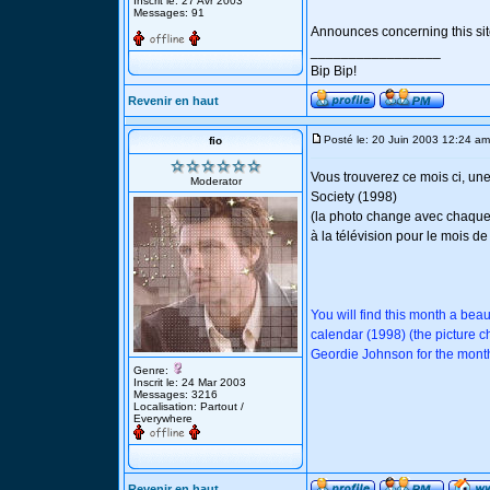
Inscrit le: 27 Avr 2003
Messages: 91
Announces concerning this sit
_________________
Bip Bip!
Revenir en haut
Posté le: 20 Juin 2003 12:24 am
fio
Vous trouverez ce mois ci, u
Moderator
Society (1998)
(la photo change avec chaque 
à la télévision pour le mois d
You will find this month a be
calendar (1998) (the picture 
Geordie Johnson for the mont
Genre:
Inscrit le: 24 Mar 2003
Messages: 3216
Localisation: Partout /
Everywhere
Revenir en haut