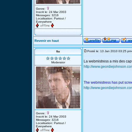
Genre:
Inscrit le: 24 Mar 2003
Messages: 3216
Localisation: Partout /
Everywhere
Revenir en haut
Posté le: 13 Jan 2010 03:25 pm
fio
La webmistress a mis des cap
Moderator
http://www.geordiejohnson.co
The webmistress has put scree
http://www.geordiejohnson.co
Genre:
Inscrit le: 24 Mar 2003
Messages: 3216
Localisation: Partout /
Everywhere