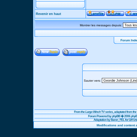
Revenir en haut
Montrer les messages depuis:
Forum Ind
Sauter vers:
From the
Largo Winch
TV series, adaptated from t
Forum Powered by
phpBB
� 2006 phpBB
Adaptation by Baron_FEL for LW U
Modifications and content