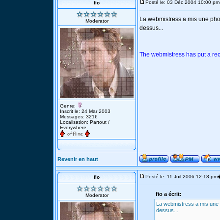
Posté le: 03 Déc 2004 10:00 pm
fio
La webmistress a mis une ph
Moderator
dessus...
The webmistress has put a re
Genre:
Inscrit le: 24 Mar 2003
Messages: 3216
Localisation: Partout /
Everywhere
Revenir en haut
Posté le: 11 Juil 2006 12:18 pm
fio
fio a écrit:
Moderator
La webmistress a mis une
dessus...