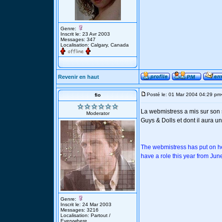
Genre:
Inscrit le: 23 Avr 2003
Messages: 347
Localisation: Calgary, Canada
Revenir en haut
Posté le: 01 Mar 2004 04:29 pm
fio
La webmistress a mis sur son 
Moderator
Guys & Dolls et dont il aura u
The webmistress has put on he
have a role this year from Jun
Genre:
Inscrit le: 24 Mar 2003
Messages: 3216
Localisation: Partout /
Everywhere