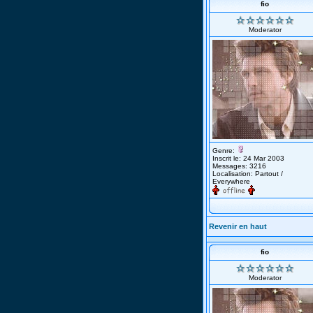
fio
Moderator
Genre:
Inscrit le: 24 Mar 2003
Messages: 3216
Localisation: Partout /
Everywhere
Revenir en haut
fio
Moderator