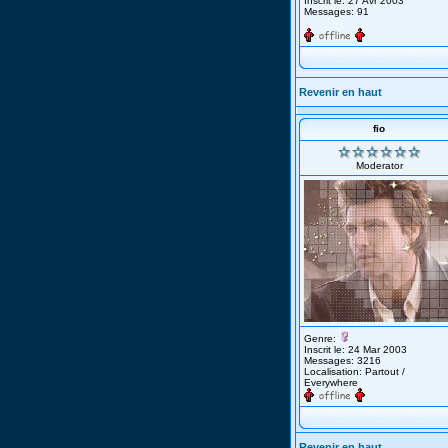
Inscrit le: 27 Avr 2003
Messages: 91
Revenir en haut
fio
Moderator
Genre:
Inscrit le: 24 Mar 2003
Messages: 3216
Localisation: Partout /
Everywhere
Revenir en haut