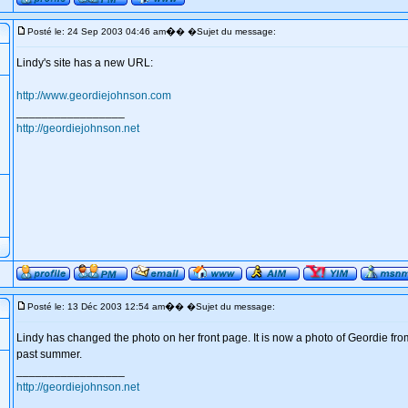
�
Posté le: 24 Sep 2003 04:46 am
� �Sujet du message:
Lindy's site has a new URL:
http://www.geordiejohnson.com
_________________
http://geordiejohnson.net
�
Posté le: 13 Déc 2003 12:54 am
� �Sujet du message:
Lindy has changed the photo on her front page. It is now a photo of Geordie from 
past summer.
_________________
http://geordiejohnson.net