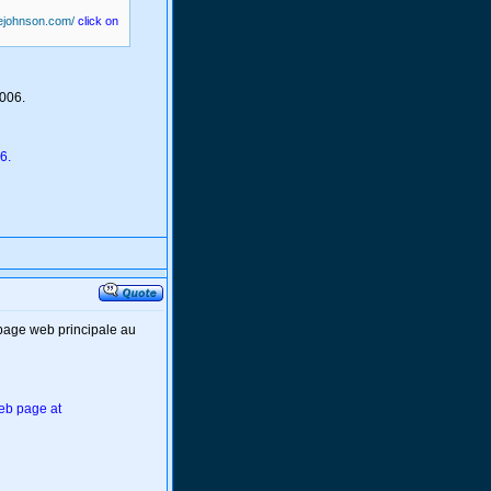
iejohnson.com/
click on
2006.
6.
page web principale au
eb page at