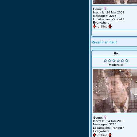
Genre:
Inscrit le: 24 Mar 2003
Messages: 3216
Localisation: Partout /
Everywhere
Revenir en haut
fio
Moderator
Genre:
Inscrit le: 24 Mar 2003
Messages: 3216
Localisation: Partout /
Everywhere