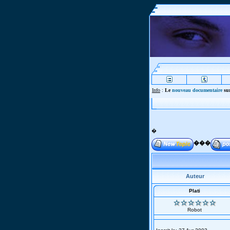
Info
:
Le
nouveau documentaire
sur
�
���
Auteur
Plati
Robot