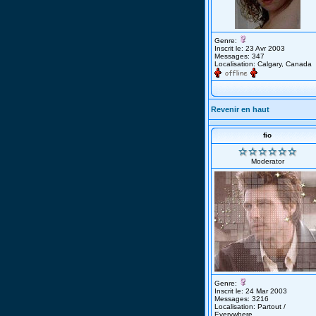
Genre:
Inscrit le: 23 Avr 2003
Messages: 347
Localisation: Calgary, Canada
Revenir en haut
fio
Moderator
Genre:
Inscrit le: 24 Mar 2003
Messages: 3216
Localisation: Partout /
Everywhere