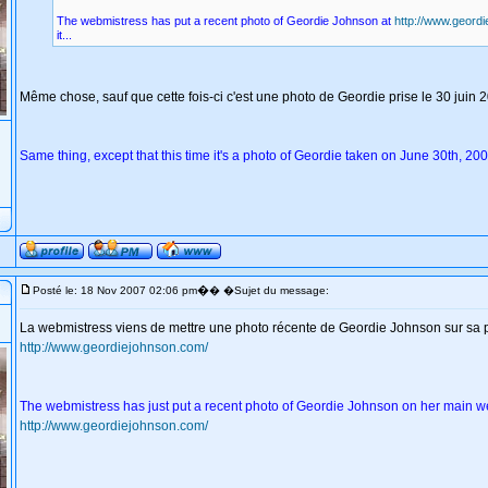
The webmistress has put a recent photo of Geordie Johnson at
http://www.geord
it...
Même chose, sauf que cette fois-ci c'est une photo de Geordie prise le 30 juin 
Same thing, except that this time it's a photo of Geordie taken on June 30th, 200
�
Posté le: 18 Nov 2007 02:06 pm
� �Sujet du message:
La webmistress viens de mettre une photo récente de Geordie Johnson sur sa 
http://www.geordiejohnson.com/
The webmistress has just put a recent photo of Geordie Johnson on her main w
http://www.geordiejohnson.com/