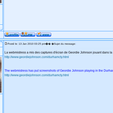
�
Posté le: 13 Jan 2010 03:25 pm
� �Sujet du message:
La webmistress a mis des captures d'écran de Geordie Johnson jouant dans l
http://www.geordiejohnson.com/durhamcty.html
The webmistress has put screenshots of Geordie Johnson playing in the Durham 
http://www.geordiejohnson.com/durhamcty.html