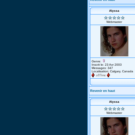
Alyssa
Webmaster
Genre:
Inscrit le: 23 Avr 2003
Messages: 347
Localisation: Calgary, Canada
Revenir en haut
Alyssa
Webmaster