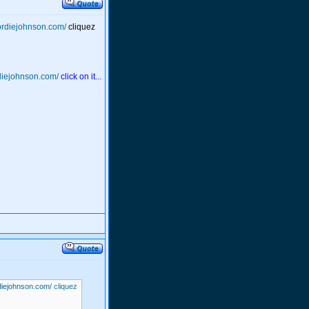
ordiejohnson.com/
cliquez
diejohnson.com/
click on it...
diejohnson.com/
cliquez