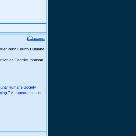
ndrier Perth County Humane
arition de Geordie Johnson
 County Humane Society
ming T.V. appearances for