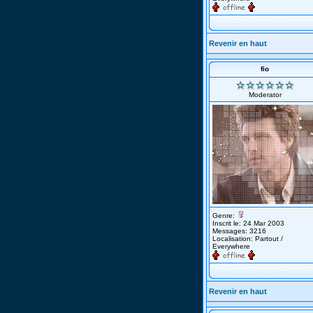
Revenir en haut
fio
Moderator
Genre:
Inscrit le: 24 Mar 2003
Messages: 3216
Localisation: Partout /
Everywhere
Revenir en haut