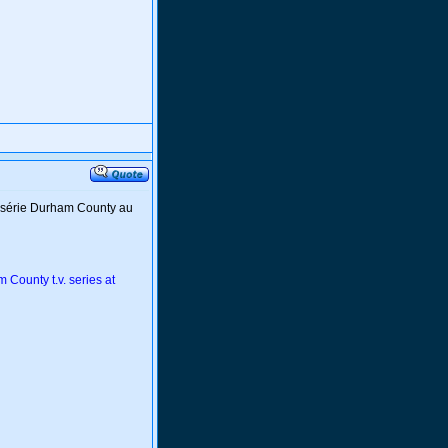
a série Durham County au
County t.v. series at