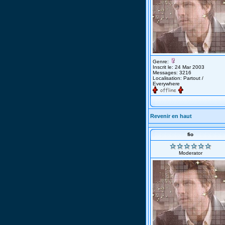
Genre:
Inscrit le: 24 Mar 2003
Messages: 3216
Localisation: Partout /
Everywhere
Revenir en haut
fio
Moderator