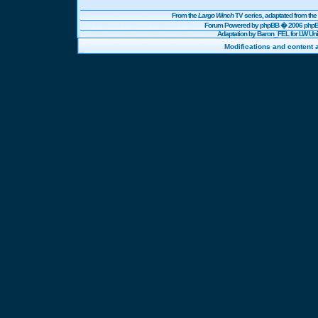
From the
Largo Winch
TV series, adaptated from t
Forum Powered by
phpBB
� 2006 phpBB
Adaptation by Baron_FEL for LW U
Modifications and content