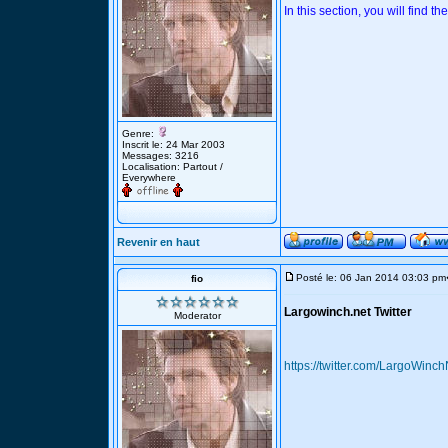
In this section, you will find t
Genre:
Inscrit le: 24 Mar 2003
Messages: 3216
Localisation: Partout /
Everywhere
Revenir en haut
Posté le: 06 Jan 2014 03:03 pm
fio
Largowinch.net Twitter
Moderator
https://twitter.com/LargoWinch