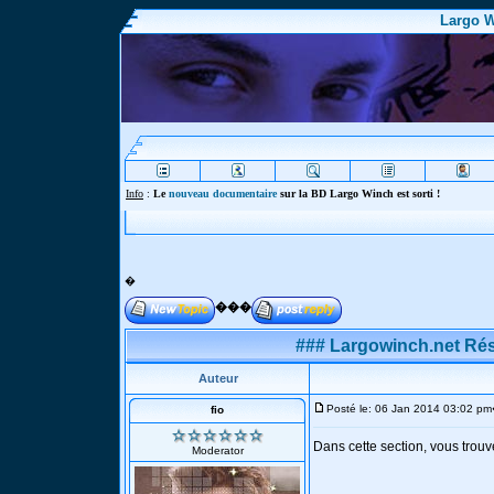
Largo W
Info
:
Le
nouveau documentaire
sur la BD Largo Winch est sorti !
�
���
### Largowinch.net Rés
Auteur
Posté le: 06 Jan 2014 03:02 pm
fio
Dans cette section, vous trouv
Moderator