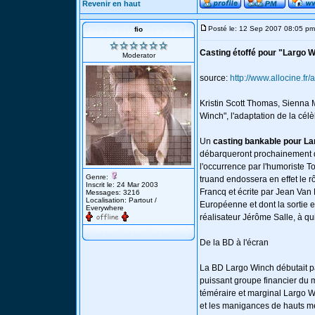
Revenir en haut
Posté le: 12 Sep 2007 08:05 pm
fio
Casting étoffé pour "Largo 
Moderator
source:
http://www.allocine.fr
Kristin Scott Thomas, Sienna M
Winch", l'adaptation de la cé
Un
casting bankable pour L
débarqueront prochainement da
l'occurrence par l'humoriste T
Genre:
truand endossera en effet le r
Inscrit le: 24 Mar 2003
Francq et écrite par Jean Va
Messages: 3216
Localisation: Partout /
Européenne et dont la sortie e
Everywhere
réalisateur Jérôme Salle, à qui
De la BD à l'écran
La BD Largo Winch débutait pa
puissant groupe financier du m
téméraire et marginal Largo W
et les manigances de hauts mem