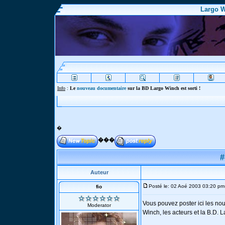
Largo W
Info
:
Le
nouveau documentaire
sur la BD Largo Winch est sorti !
�
���
#
Auteur
Posté le: 02 Aoé 2003 03:20 pm
fio
Vous pouvez poster ici les no
Moderator
Winch, les acteurs et la B.D. 