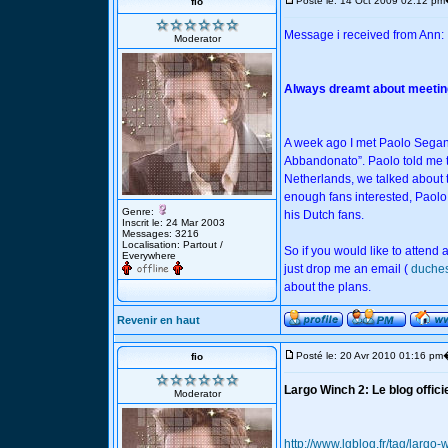
Posté le: 14 Oct 2009 02:12 pm
fio
Message i received from Ann:
Moderator
Always dreamt about meeting
A week ago I met Paolo Seganti 
Abbandonato”. Paolo told me th
Netherlands, we talked about th
enough fans interested, Paolo
Genre:
his Dutch fans.
Inscrit le: 24 Mar 2003
Messages: 3216
Localisation: Partout /
So if you would like to attend
Everywhere
just drop me an email (
duche
about the plans.
Revenir en haut
Posté le: 20 Avr 2010 01:16 pm
fio
Largo Winch 2: Le blog offici
Moderator
http://www.lgblog.fr/tag/largo-w