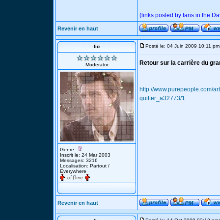
(links posted by fans in the 
Revenir en haut
Posté le: 04 Juin 2009 10:11 pm
fio
Retour sur la carrière du gra
Moderator
http://www.purepeople.com/art
quitter_a32773/1
Genre:
Inscrit le: 24 Mar 2003
Messages: 3216
Localisation: Partout /
Everywhere
Revenir en haut