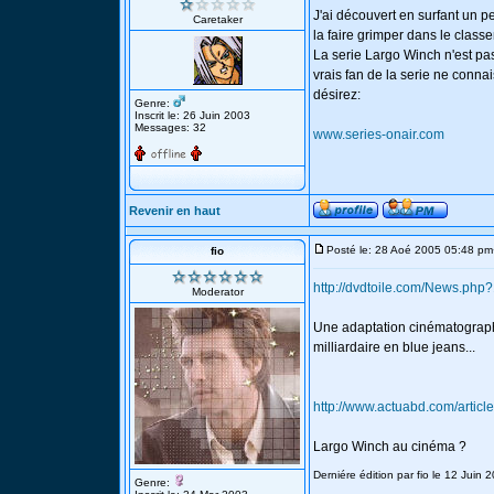
J'ai découvert en surfant un pe
Caretaker
la faire grimper dans le class
La serie Largo Winch n'est pas 
vrais fan de la serie ne connai
désirez:
Genre:
Inscrit le: 26 Juin 2003
Messages: 32
www.series-onair.com
Revenir en haut
Posté le: 28 Aoé 2005 05:48 pm
fio
http://dvdtoile.com/News.php
Moderator
Une adaptation cinématograph
milliardaire en blue jeans...
http://www.actuabd.com/articl
Largo Winch au cinéma ?
Derniére édition par fio le 12 Juin 
Genre: