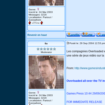
Genre:
Inscrit le: 24 Mar 2003
Messages: 3216
Localisation: Partout /
Everywhere
Revenir en haut
Posté le: 29 Sep 2004 12:53 pm
fio
Les compagnies Overloaded et
Moderator
une série de jeux vidéo sur la
From:
http://www.gamesindust
Overloaded all over the TV 
Genre:
Games Press 10:44 29/09/20
Inscrit le: 24 Mar 2003
Messages: 3216
Localisation: Partout /
FOR IMMEDIATE RELEASE
Everywhere