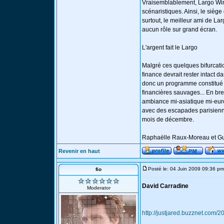
Vraisemblablement, Largo Winc
scénaristiques. Ainsi, le sièg
surtout, le meilleur ami de La
aucun rôle sur grand écran.
L'argent fait le Largo
Malgré ces quelques bifurcatio
finance devrait rester intact
donc un programme constitué d
financières sauvages... En bre
ambiance mi-asiatique mi-euro
avec des escapades parisienne
mois de décembre.
Raphaëlle Raux-Moreau et Gui
Revenir en haut
Posté le: 04 Juin 2009 09:36 pm
fio
David Carradine
Moderator
http://justjared.buzznet.com/2