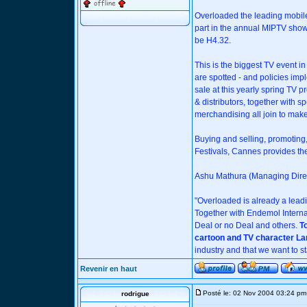
Overloaded the leading mobile
part in the annual MIPTV show
be H4.32.
This is the biggest TV event 
are spotted - and policies imp
sale at this yearly spring TV
& distributors, together with sp
merchandising all join to make
Buying and selling, promoting,
Festivals, Cannes provides the id
Ashu Mathura (Managing Direc
"Overloaded is already a lead
Together with Endemol Intern
Deal or no Deal and others.
T
cartoon and TV character La
industry and that we want to s
Revenir en haut
Posté le: 02 Nov 2004 03:24 pm
rodrigue