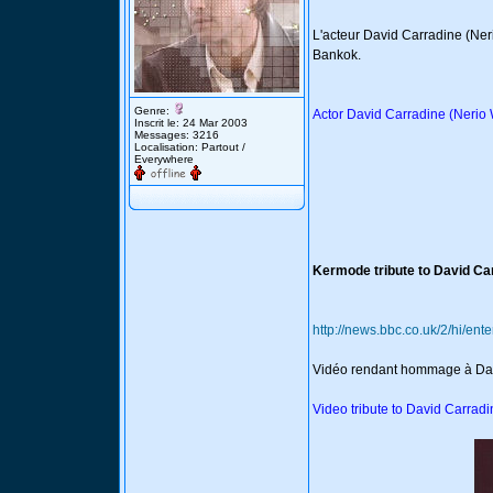
L'acteur David Carradine (Ner
Bankok.
Genre:
Actor David Carradine (Nerio
Inscrit le: 24 Mar 2003
Messages: 3216
Localisation: Partout /
Everywhere
Kermode tribute to David Ca
http://news.bbc.co.uk/2/hi/en
Vidéo rendant hommage à Dav
Video tribute to David Carradi