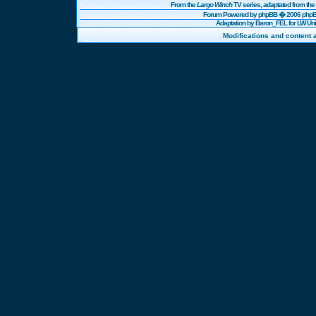
From the
Largo Winch
TV series, adaptated from t
Forum Powered by
phpBB
� 2006 phpBB
Adaptation by Baron_FEL for LW U
Modifications and content