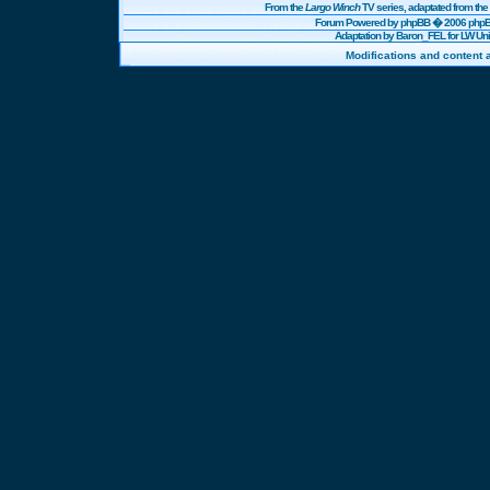
From the
Largo Winch
TV series, adaptated from t
Forum Powered by
phpBB
� 2006 phpBB
Adaptation by Baron_FEL for LW U
Modifications and content