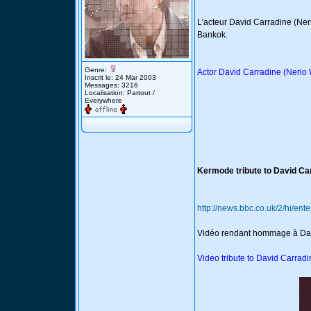
L'acteur David Carradine (Ner
Bankok.
Genre:
Actor David Carradine (Nerio
Inscrit le: 24 Mar 2003
Messages: 3216
Localisation: Partout /
Everywhere
Kermode tribute to David Ca
http://news.bbc.co.uk/2/hi/en
Vidéo rendant hommage à Dav
Video tribute to David Carradi