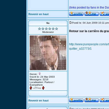
(links posted by fans in the 
Revenir en haut
Posté le: 04 Juin 2009 10:11 pm
fio
Retour sur la carrière du gra
Moderator
http://www.purepeople.com/art
quitter_a32773/1
Genre:
Inscrit le: 24 Mar 2003
Messages: 3216
Localisation: Partout /
Everywhere
Revenir en haut