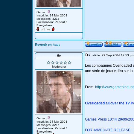
Genre:
Inscrit le: 24 Mar 2003
Messages: 3216
Localisation: Partout /
Everywhere
Revenir en haut
Posté le: 29 Sep 2004 12:53 pm
fio
Les compagnies Overloaded et
Moderator
une série de jeux vidéo sur la
From:
http://www.gamesindust
Overloaded all over the TV 
Genre:
Games Press 10:44 29/09/20
Inscrit le: 24 Mar 2003
Messages: 3216
Localisation: Partout /
FOR IMMEDIATE RELEASE
Everywhere