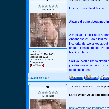
Posté le: 14 Oct 2009 02:12 pm
fio
Message i received from Ann:
Moderator
Always dreamt about meeting
A week ago I met Paolo Seganti 
Abbandonato”. Paolo told me th
Netherlands, we talked about th
enough fans interested, Paolo
Genre:
his Dutch fans.
Inscrit le: 24 Mar 2003
Messages: 3216
Localisation: Partout /
So if you would like to attend
Everywhere
just drop me an email (
duche
about the plans.
Revenir en haut
Posté le: 20 Avr 2010 01:16 pm
fio
Largo Winch 2: Le blog offici
Moderator
http://www.lgblog.fr/tag/largo-w