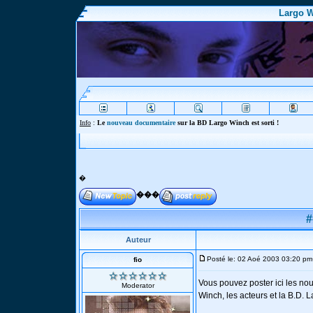
Largo W
Info
:
Le
nouveau documentaire
sur la BD Largo Winch est sorti !
�
���
#
Auteur
Posté le: 02 Aoé 2003 03:20 pm
fio
Vous pouvez poster ici les no
Moderator
Winch, les acteurs et la B.D. 