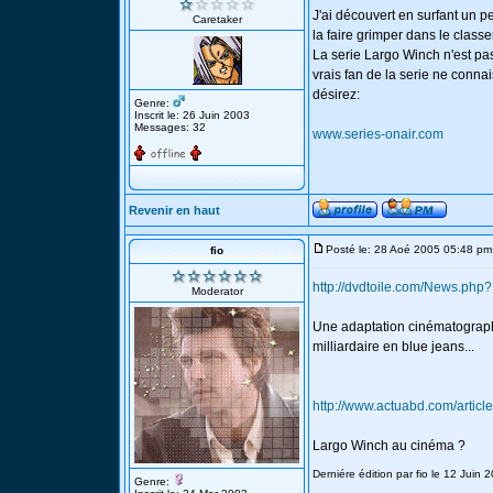
J'ai découvert en surfant un pe
Caretaker
la faire grimper dans le class
La serie Largo Winch n'est pas 
vrais fan de la serie ne connai
désirez:
Genre:
Inscrit le: 26 Juin 2003
Messages: 32
www.series-onair.com
Revenir en haut
Posté le: 28 Aoé 2005 05:48 pm
fio
http://dvdtoile.com/News.php
Moderator
Une adaptation cinématograph
milliardaire en blue jeans...
http://www.actuabd.com/articl
Largo Winch au cinéma ?
Derniére édition par fio le 12 Juin 
Genre: