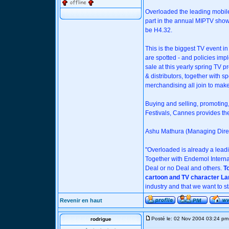
Overloaded the leading mobile
part in the annual MIPTV show
be H4.32.
This is the biggest TV event 
are spotted - and policies imp
sale at this yearly spring TV
& distributors, together with sp
merchandising all join to make
Buying and selling, promoting,
Festivals, Cannes provides the id
Ashu Mathura (Managing Direc
"Overloaded is already a lead
Together with Endemol Intern
Deal or no Deal and others.
T
cartoon and TV character La
industry and that we want to s
Revenir en haut
Posté le: 02 Nov 2004 03:24 pm
rodrigue