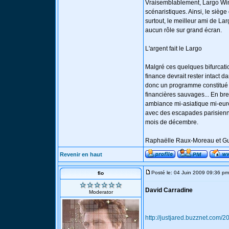
Vraisemblablement, Largo Winc
scénaristiques. Ainsi, le sièg
surtout, le meilleur ami de La
aucun rôle sur grand écran.
L'argent fait le Largo
Malgré ces quelques bifurcatio
finance devrait rester intact
donc un programme constitué d
financières sauvages... En bre
ambiance mi-asiatique mi-euro
avec des escapades parisienne
mois de décembre.
Raphaëlle Raux-Moreau et Gui
Revenir en haut
Posté le: 04 Juin 2009 09:36 pm
fio
David Carradine
Moderator
http://justjared.buzznet.com/2