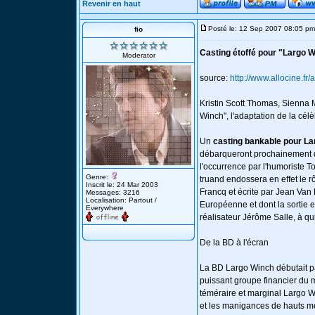
Revenir en haut
Posté le: 12 Sep 2007 08:05 pm
fio
Casting étoffé pour "Largo 
Moderator
source:
http://www.allocine.fr
Kristin Scott Thomas, Sienna M
Winch", l'adaptation de la cé
Un
casting bankable pour L
débarqueront prochainement da
l'occurrence par l'humoriste T
Genre:
truand endossera en effet le r
Inscrit le: 24 Mar 2003
Francq et écrite par Jean Va
Messages: 3216
Localisation: Partout /
Européenne et dont la sortie e
Everywhere
réalisateur Jérôme Salle, à qui
De la BD à l'écran
La BD Largo Winch débutait pa
puissant groupe financier du m
téméraire et marginal Largo W
et les manigances de hauts mem