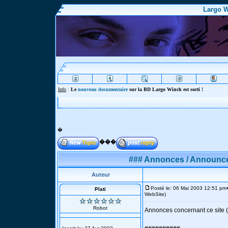
Largo W
Info
:
Le
nouveau documentaire
sur la BD Largo Winch est sorti !
�
���
### Annonces / Announces
Auteur
Posté le: 06 Mai 2003 12:51 pm
Plati
WebSite)
Robot
Annonces concernant ce site (