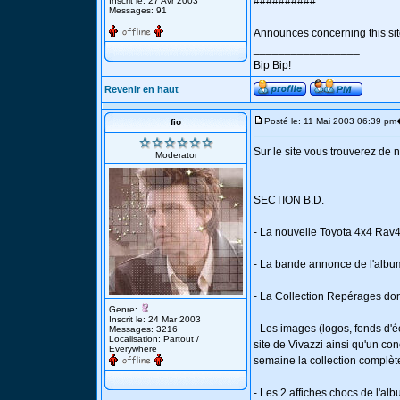
##########
Inscrit le: 27 Avr 2003
Messages: 91
Announces concerning this sit
_________________
Bip Bip!
Revenir en haut
Posté le: 11 Mai 2003 06:39 pm
fio
Sur le site vous trouverez de
Moderator
SECTION B.D.
- La nouvelle Toyota 4x4 Rav
- La bande annonce de l'alb
- La Collection Repérages dont
Genre:
Inscrit le: 24 Mar 2003
- Les images (logos, fonds d'é
Messages: 3216
Localisation: Partout /
site de Vivazzi ainsi qu'un c
Everywhere
semaine la collection complèt
- Les 2 affiches chocs de l'a