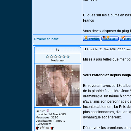
Cliquez sur les albums en bas
Francq
Vous devez disposer du plug-in
Revenir en haut
Posté le: 21 Mar 2004 02:16 am
fio
Mises à jour telles que mentio
Moderator
Vous l'attendiez depuis longte
En revenant avec ce 13e album
de la planète financière Jea
dramaturgie, un thème ô combien
n'avait mis son personnage dans
Incontestablement,
Le Prix de
Genre:
plus passionnantes, d'autant 
Inscrit le: 24 Mar 2003
dynamique et généreux.
Messages: 3216
Localisation: Partout /
Everywhere
Découvrez les premières planc