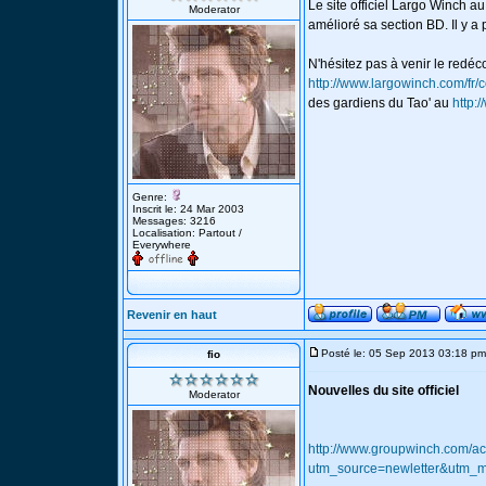
Le site officiel Largo Winch a
Moderator
amélioré sa section BD. Il y a 
N'hésitez pas à venir le redéc
http://www.largowinch.com/fr/
des gardiens du Tao' au
http:
Genre:
Inscrit le: 24 Mar 2003
Messages: 3216
Localisation: Partout /
Everywhere
Revenir en haut
Posté le: 05 Sep 2013 03:18 pm
fio
Nouvelles du site officiel
Moderator
http://www.groupwinch.com/ac
utm_source=newletter&utm