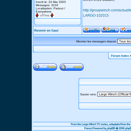
Inscrit le: 24 Mar 2003
Messages: 3216
Localisation: Partout /
http://groupwinch.com/actu
Everywhere
LARGO-102015
Revenir en haut
Montrer les messages depuis:
Forum Index
>
Sauter vers:
From the
Largo Winch
TV series, adaptated from t
Forum Powered by
phpBB
� 2006 phpBB