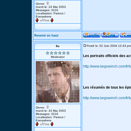
Genre:
Inscrit le: 24 Mar 2003
Messages: 3216
Localisation: Partout /
Everywhere
Revenir en haut
Posté le: 02 Juin 2004 12:43 pm
fio
Les portraits officiels des ac
Moderator
http://www.largowinch.com/fr/t
Les résumés de tous les épis
http://www.largowinch.com/fr/t
Genre:
Inscrit le: 24 Mar 2003
Messages: 3216
Localisation: Partout /
Everywhere