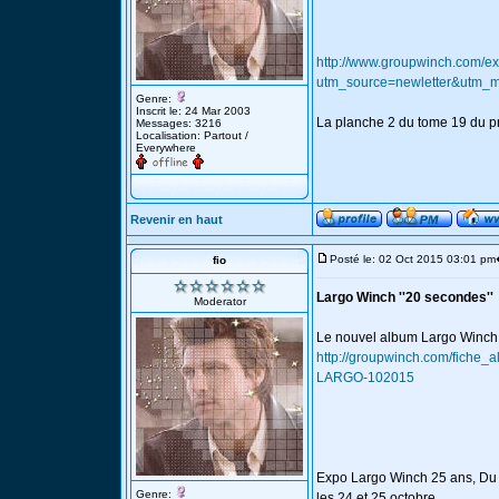
http://www.groupwinch.com/ex
utm_source=newletter&utm
Genre:
Inscrit le: 24 Mar 2003
La planche 2 du tome 19 du 
Messages: 3216
Localisation: Partout /
Everywhere
Revenir en haut
Posté le: 02 Oct 2015 03:01 pm
fio
Largo Winch ''20 secondes''
Moderator
Le nouvel album Largo Winch ''
http://groupwinch.com/fich
LARGO-102015
Expo Largo Winch 25 ans, Du 
Genre:
les 24 et 25 octobre.