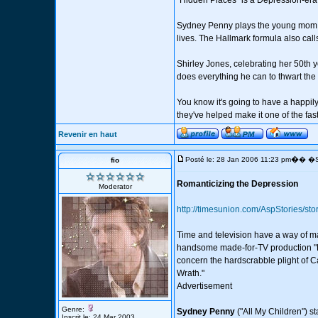
"Hidden Places" is a Depression-era 
Sydney Penny plays the young mom, 
lives. The Hallmark formula also calls
Shirley Jones, celebrating her 50th y
does everything he can to thwart the 
You know it's going to have a happil
they've helped make it one of the fa
Revenir en haut
�
Posté le: 28 Jan 2006 11:23 pm
� �S
fio
Romanticizing the Depression
Moderator
http://timesunion.com/AspStories/
Time and television have a way of m
handsome made-for-TV production "Hid
concern the hardscrabble plight of Ca
Wrath."
Advertisement
Genre:
Sydney Penny
("All My Children") st
Inscrit le: 24 Mar 2003