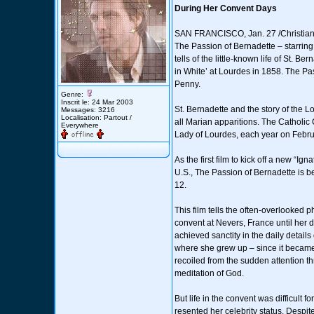
During Her Convent Days
SAN FRANCISCO, Jan. 27 /Christian Wir
The Passion of Bernadette – starrin
tells of the little-known life of St. 
in White’ at Lourdes in 1858. The Pas
Penny.
Genre:
Inscrit le: 24 Mar 2003
St. Bernadette and the story of the 
Messages: 3216
Localisation: Partout /
all Marian apparitions. The Catholic 
Everywhere
Lady of Lourdes, each year on Febru
As the first film to kick off a new “I
U.S., The Passion of Bernadette is 
12.
This film tells the often-overlooked p
convent at Nevers, France until her 
achieved sanctity in the daily details 
where she grew up – since it became 
recoiled from the sudden attention thr
meditation of God.
But life in the convent was difficult 
resented her celebrity status. Despit