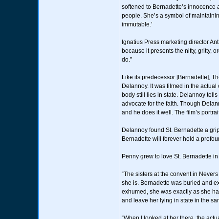
softened to Bernadette’s innocence a
people. She’s a symbol of maintainin
immutable.’
Ignatius Press marketing director Ant
because it presents the nitty, gritty,
do.”
Like its predecessor [Bernadette], T
Delannoy. It was filmed in the actua
body still lies in state. Delannoy tell
advocate for the faith. Though Delanno
and he does it well. The film’s portra
Delannoy found St. Bernadette a gripp
Bernadette will forever hold a profoun
Penny grew to love St. Bernadette in p
“The sisters at the convent in Nevers
she is. Bernadette was buried and e
exhumed, she was exactly as she had
and leave her lying in state in the s
“When I looked at her there, the act