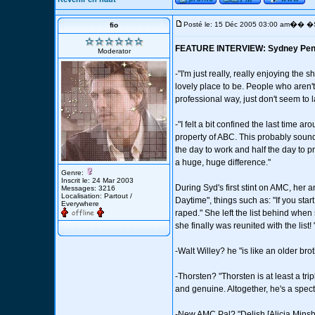
�
Posté le: 15 Déc 2005 03:00 am
� �S
fio
FEATURE INTERVIEW: Sydney Penny (
Moderator
-"I'm just really, really enjoying the s
lovely place to be. People who aren't
professional way, just don't seem to
-"I felt a bit confined the last time a
property of ABC. This probably sound
the day to work and half the day to pre
a huge, huge difference."
Genre:
Inscrit le: 24 Mar 2003
During Syd's first stint on AMC, her
Messages: 3216
Localisation: Partout /
Daytime", things such as: "If you start
Everywhere
raped." She left the list behind when
she finally was reunited with the list! 
-Walt Willey? he "is like an older brot
-Thorsten? "Thorsten is at least a tri
and genuine. Altogether, he's a spec
-New AMC Pal? "Delish [Alicia Minshew