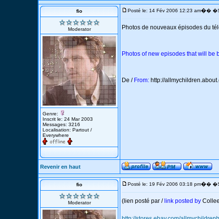
�
Posté le: 14 Fév 2006 12:23 am
� �S
fio
Photos de nouveaux épisodes du télé
Moderator
Photos of new episodes that will be b
De /
From:
http://allmychildren.abou
Genre:
Inscrit le: 24 Mar 2003
Messages: 3216
Localisation: Partout /
Everywhere
Revenir en haut
�
Posté le: 19 Fév 2006 03:18 pm
� �S
fio
(lien posté par /
link posted by
Collee
Moderator
http://stores.ebay.com/allmychild