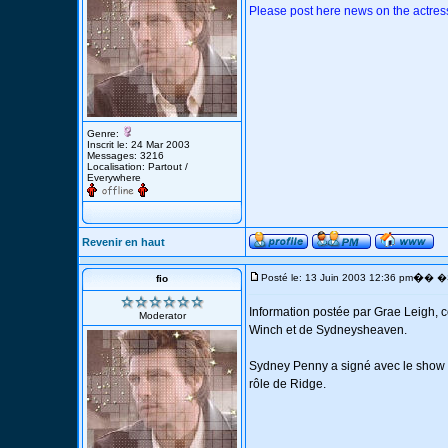
Please post here news on the actre
Genre:
Inscrit le: 24 Mar 2003
Messages: 3216
Localisation: Partout /
Everywhere
Revenir en haut
�
Posté le: 13 Juin 2003 12:36 pm
� �S
fio
Information postée par Grae Leigh,
Moderator
Winch et de Sydneysheaven.
Sydney Penny a signé avec le show "T
rôle de Ridge.