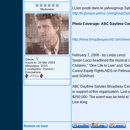
( Lien posté dans le yahoogroup Sy
Moderator
http://tv.groups.yahoo.com/group/S
Photo Coverage: ABC Daytime Co
http://www.broadwayworld.com/vie
February 7, 2006 - by Linda Lenzi
Genre:
Susan Lucci headlined the musical ce
Inscrit le: 24 Mar 2003
Children,” “One Life to Live” and “G
Messages: 3216
Localisation: Partout /
Cares/ Equity Fights AIDS on Febru
Everywhere
and SOAPnet.
ABC Daytime Salutes Broadway Cares
in support of this organization. Last 
$250,000. The event was be held at
Lion King
Revenir en haut