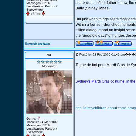
attack death of her father-in-law, the
Messages: 3216
Localisation: Partout /
Batty (Shirley Jones).
Everywhere
But just when things seem most grim,
Within a few sun-drenched moments, E
stilted dialogue and an insipid score
the "good old days" of hunger, des
Revenir en haut
�
Posté le: 02 Fév 2006 01:49 pm
� �S
fio
Tenue de bal pour Mardi Gras de Sydn
Moderator
Sydney's Mardi Gras costume, in the ro
http://allmychildren.about.com/libra
Genre:
Inscrit le: 24 Mar 2003
Messages: 3216
Localisation: Partout /
Everywhere