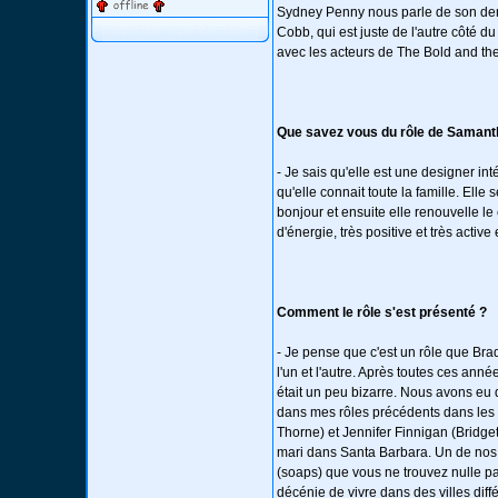
Sydney Penny nous parle de son dern
Cobb, qui est juste de l'autre côté
avec les acteurs de The Bold and the
Que savez vous du rôle de Samanth
- Je sais qu'elle est une designer i
qu'elle connait toute la famille. Elle 
bonjour et ensuite elle renouvelle le 
d'énergie, très positive et très active 
Comment le rôle s'est présenté ?
- Je pense que c'est un rôle que Brad
l'un et l'autre. Après toutes ces anné
était un peu bizarre. Nous avons eu 
dans mes rôles précédents dans les 
Thorne) et Jennifer Finnigan (Bridge
mari dans Santa Barbara. Un de nos 
(soaps) que vous ne trouvez nulle part
décénie de vivre dans des villes diff