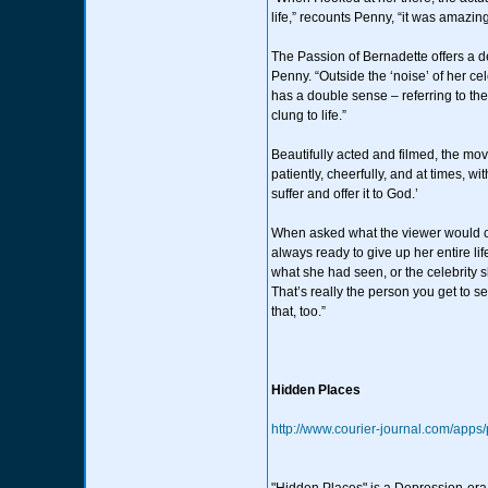
life,” recounts Penny, “it was amazin
The Passion of Bernadette offers a d
Penny. “Outside the ‘noise’ of her ce
has a double sense – referring to the
clung to life.”
Beautifully acted and filmed, the mov
patiently, cheerfully, and at times, w
suffer and offer it to God.’
When asked what the viewer would c
always ready to give up her entire lif
what she had seen, or the celebrity
That’s really the person you get to se
that, too.”
Hidden Places
http://www.courier-journal.com/ap