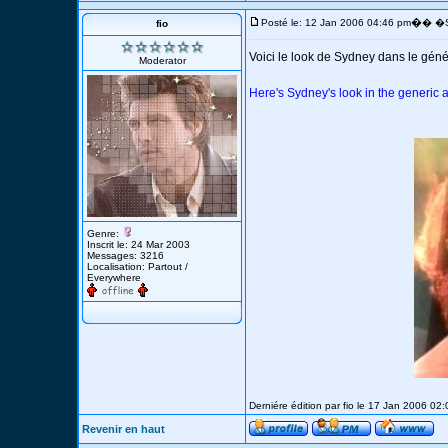
�
Posté le: 12 Jan 2006 04:46 pm
� �S
fio
Voici le look de Sydney dans le géné
Moderator
Here's Sydney's look in the generic at
Genre:
Inscrit le: 24 Mar 2003
Messages: 3216
Localisation: Partout /
Everywhere
Derniére édition par fio le 17 Jan 2006 02:
Revenir en haut