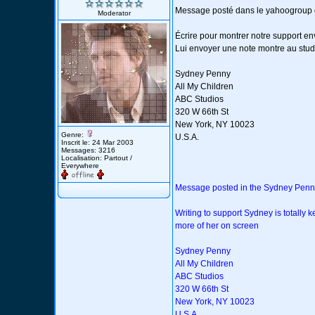
Message posté dans le yahoogroup
Moderator
Écrire pour montrer notre support env
Lui envoyer une note montre au stud
Sydney Penny
All My Children
ABC Studios
320 W 66th St
New York, NY 10023
Genre:
U.S.A.
Inscrit le: 24 Mar 2003
Messages: 3216
Localisation: Partout /
Everywhere
Message posted in the Sydney Pen
Writing to support Sydney is totally
more of her on screen
Sydney Penny
All My Children
ABC Studios
320 W 66th St
New York, NY 10023
U.S.A.