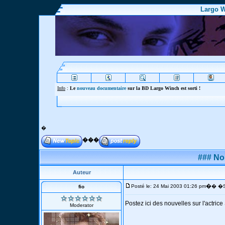
Largo W
Info
Webmaster
�
���
### No
Auteur
�
Posté le: 24 Mai 2003 01:26 pm
� �Su
fio
Postez ici des nouvelles sur l'actric
Moderator