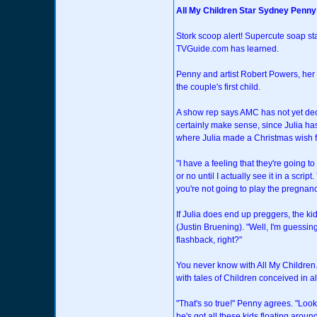
All My Children Star Sydney Penny
Stork scoop alert! Supercute soap st
TVGuide.com has learned.
Penny and artist Robert Powers, her h
the couple's first child.
A show rep says AMC has not yet decid
certainly make sense, since Julia ha
where Julia made a Christmas wish fo
"I have a feeling that they're going t
or no until I actually see it in a scrip
you're not going to play the pregnan
If Julia does end up preggers, the ki
(Justin Bruening). "Well, I'm guessing 
flashback, right?"
You never know with All My Children
with tales of Children conceived in al
"That's so true!" Penny agrees. "L
he's got all these kids floating aroun