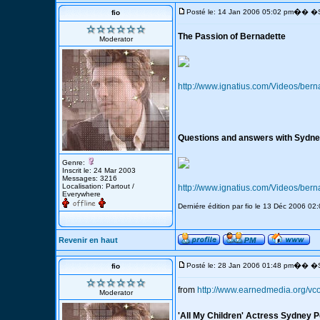
�
Posté le: 14 Jan 2006 05:02 pm
� �S
fio
The Passion of Bernadette
Moderator
http://www.ignatius.com/Videos/bern
Questions and answers with Sydn
Genre:
Inscrit le: 24 Mar 2003
Messages: 3216
Localisation: Partout /
http://www.ignatius.com/Videos/ber
Everywhere
Derniére édition par fio le 13 Déc 2006 02:
Revenir en haut
�
Posté le: 28 Jan 2006 01:48 pm
� �S
fio
from
http://www.earnedmedia.org/v
Moderator
'All My Children' Actress Sydney Pe