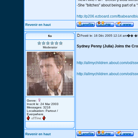
-She "bitches" about being part of a 
http://p206.ezboard.com/fbabeandb
Revenir en haut
�
Posté le: 16 Déc 2005 12:14 am
� �S
fio
Sydney Penny (Julia) Joins the Cr
Moderator
http://allmychildren.about.com/od/
http://allmychildren.about.com/od/
Genre:
Inscrit le: 24 Mar 2003
Messages: 3216
Localisation: Partout /
Everywhere
Revenir en haut