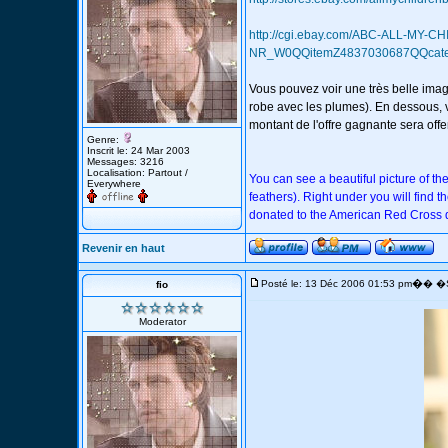
http://cgi.ebay.com/ABC-ALL-MY
NR_W0QQitemZ4837030687QQcate
Vous pouvez voir une très belle ima
robe avec les plumes). En dessous, 
montant de l'offre gagnante sera offe
Genre:
Inscrit le: 24 Mar 2003
Messages: 3216
Localisation: Partout /
You can see a beautiful picture of the 
Everywhere
feathers). Right under you will find 
donated to the American Red Cross di
Revenir en haut
�
Posté le: 13 Déc 2006 01:53 pm
� �S
fio
Moderator