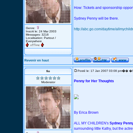
How: Tickets and sponsorship opportu
Sydney Penny will be there.
Genre:
http://abc.go.com/daytime/allmychil
Inscrit le: 24 Mar 2003
Messages: 3216
Localisation: Partout /
Everywhere
Revenir en haut
�
Posté le: 17 Jan 2007 03:08 pm
� �S
fio
Penny for Her Thoughts
Moderator
By Erica Brown
ALL MY CHILDREN's
Sydney Penn
surrounding little Kathy, but the actr