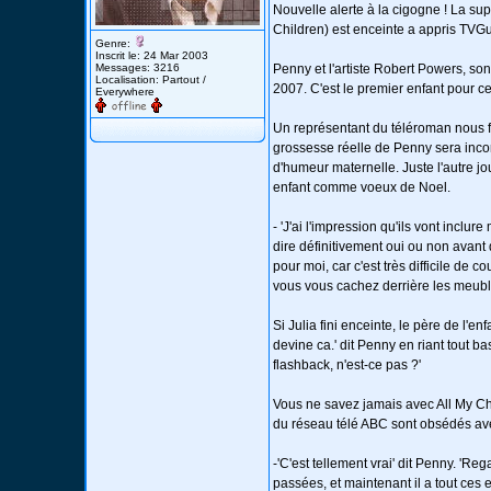
Nouvelle alerte à la cigogne ! La s
Children) est enceinte a appris TVG
Genre:
Inscrit le: 24 Mar 2003
Messages: 3216
Penny et l'artiste Robert Powers, son
Localisation: Partout /
2007. C'est le premier enfant pour c
Everywhere
Un représentant du téléroman nous fai
grossesse réelle de Penny sera incor
d'humeur maternelle. Juste l'autre jo
enfant comme voeux de Noel.
- 'J'ai l'impression qu'ils vont inclu
dire définitivement oui ou non avant 
pour moi, car c'est très difficile de 
vous vous cachez derrière les meubl
Si Julia fini enceinte, le père de l'
devine ca.' dit Penny en riant tout ba
flashback, n'est-ce pas ?'
Vous ne savez jamais avec All My Ch
du réseau télé ABC sont obsédés avec
-'C'est tellement vrai' dit Penny. 
passées, et maintenant il a tout ces 