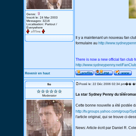
Genre:
Inscrit le: 24 Mar 2003
Messages: 3216
Localisation: Partout /
Everywhere
Il y a maintenant un nouveau fan cl
formulaire au
http://www.sydneypenn
There is now a new official fan club
http://www.sydneypenny.net/FanClu
Revenir en haut
�
Posté le: 22 Déc 2006 02:34 pm
� �S
fio
La star Sydney Penny du téléroman 
Moderator
Cette bonne nouvelle a été postée 
http://tv.groups.yahoo.com/group/S
l'article original, qui se trouve ci-de
News: Article écrit par Daniel R. Col