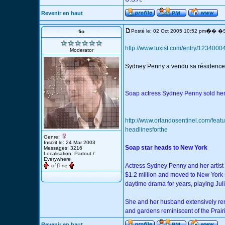
Revenir en haut
�
Posté le: 02 Oct 2005 10:52 pm
� �S
fio
http://www.luxist.com/entry/123400
Moderator
Sydney Penny a vendu sa résidence 
Soap actress Sydney Penny sold her 
http://www.orlandosentinel.com/feat
headlinesforthe
Genre:
Inscrit le: 24 Mar 2003
Soap star heads to New York
Messages: 3216
Localisation: Partout /
Everywhere
Actress Sydney Penny and her artist
$1.2 million and moved to New York s
daytime drama for years, playing Jul
She and her husband extensively reno
and gardens reminiscent of the Prair
Revenir en haut