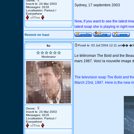
Genre:
Inscrit le: 24 Mar 2003
Sydney, 17 septembre 2003
Messages: 3216
Localisation: Partout /
Everywhere
Now, if you want to see the latest im
latest soap she is playing in right now
Revenir en haut
�
Posté le: 03 Juil 2004 12:11 am
� �Su
fio
Le téléroman The Bold and the Beauti
Moderator
mars 1987. Voici la nouvelle image de
The television soap The Bold and the 
March 23rd, 1987. Here is the new ima
Genre:
Inscrit le: 24 Mar 2003
Messages: 3216
Localisation: Partout /
Everywhere