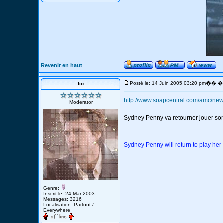
Revenir en haut
�
Posté le: 14 Juin 2005 03:20 pm
� �S
fio
http://www.soapcentral.com/amc/ne
Moderator
Sydney Penny va retourner jouer son 
Sydney Penny will return to play her 
Genre:
Inscrit le: 24 Mar 2003
Messages: 3216
Localisation: Partout /
Everywhere