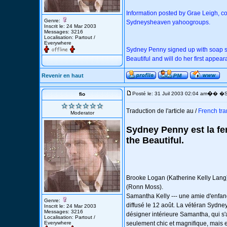
Information posted by Grae Leigh, c
Genre:
Sydneysheaven yahoogroups.
Inscrit le: 24 Mar 2003
Messages: 3216
Localisation: Partout /
Everywhere
Sydney Penny signed up with soap 
Beautiful and will do her first appea
Revenir en haut
�
Posté le: 31 Juil 2003 02:04 am
� �Su
fio
Traduction de l'article au /
French tran
Moderator
Sydney Penny est la fe
the Beautiful.
Brooke Logan (Katherine Kelly Lang) 
(Ronn Moss).
Samantha Kelly --- une amie d'enfanc
Genre:
diffusé le 12 août. La vétéran Sydne
Inscrit le: 24 Mar 2003
Messages: 3216
désigner intérieure Samantha, qui s'a
Localisation: Partout /
Everywhere
seulement chic et magnifique, mais e