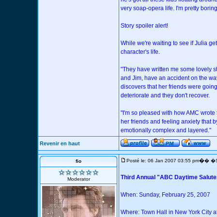
very soap-opera life. I'm pretty boring.
Story spoiler alert!
While we're waiting to see if Julia g
character's life.
"They have written me some lovely stu
and Jim, have an accident on the way
discovers that her friends were going 
deteriorate and they don't recover.
"I'm so pleased with how AMC wrote thi
her friends and feeling anxiety that 
emotionally complex and layered."
Revenir en haut
�
Posté le: 06 Jan 2007 03:55 pm
� �S
fio
Third Annual "ABC Daytime Salute
Moderator
When: Sunday, February 25, 2007
Where: Town Hall in New York City at