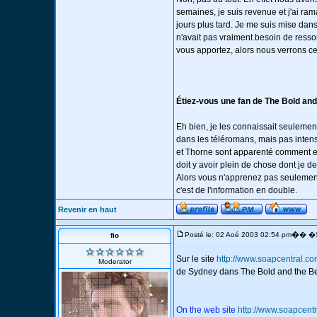
semaines, je suis revenue et j'ai ram
jours plus tard. Je me suis mise dans
n'avait pas vraiment besoin de resso
vous apportez, alors nous verrons ce 
Étiez-vous une fan de The Bold and
Eh bien, je les connaissait seulemen
dans les téléromans, mais pas intensé
et Thorne sont apparenté comment et le
doit y avoir plein de chose dont je d
Alors vous n'apprenez pas seulement 
c'est de l'information en double.
Revenir en haut
�
Posté le: 02 Aoé 2003 02:54 pm
� �S
fio
Sur le site
http://www.soapcentral.
Moderator
de Sydney dans The Bold and the Bea
On the web site
http://www.soapcen