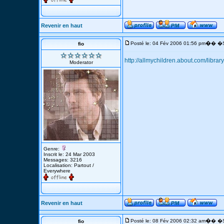
Revenir en haut
�
Posté le: 04 Fév 2006 01:56 pm
� �S
fio
http://allmychildren.about.com/libra
Moderator
Genre:
Inscrit le: 24 Mar 2003
Messages: 3216
Localisation: Partout /
Everywhere
Revenir en haut
�
Posté le: 08 Fév 2006 02:32 am
� �S
fio