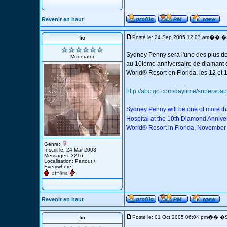
Revenir en haut
�
Posté le: 24 Sep 2005 12:03 am
� �S
fio
Sydney Penny sera l'une des plus de 
Moderator
au 10ième anniversaire de diamant
World® Resort en Florida, les 12 et
http://abc.go.com/daytime/supersoap
Sydney Penny will be one of more th
Hospital at the 10th Diamond Anniv
World® Resort in Florida, November
Genre:
Inscrit le: 24 Mar 2003
Messages: 3216
Localisation: Partout /
Everywhere
Revenir en haut
�
Posté le: 01 Oct 2005 06:04 pm
� �S
fio