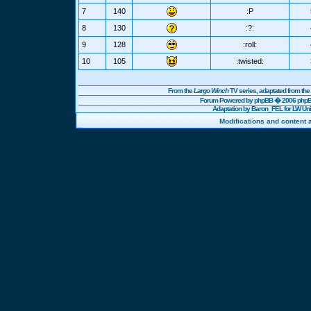
7
140
:P
8
130
:?:
9
128
:roll:
10
105
:twisted:
From the
Largo Winch
TV series, adaptated from t
Forum Powered by
phpBB
� 2006 phpBB
Adaptation by Baron_FEL for LW U
Modifications and content