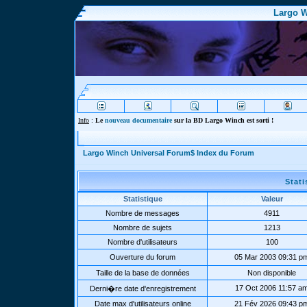
Largo W
Info
:
Le
nouveau documentaire
sur la BD Largo Winch est sorti !
Largo Winch Universal Forum$ Index du Forum
Stat
Statistique
Valeur
Nombre de messages
4911
Nombre de sujets
1213
Nombre d'utilisateurs
100
Ouverture du forum
05 Mar 2003 09:31 p
Taille de la base de données
Non disponible
17 Oct 2006 11:57 a
Derni�re date d'enregistrement
Date max d'utilisateurs online
21 Fév 2026 09:43 p