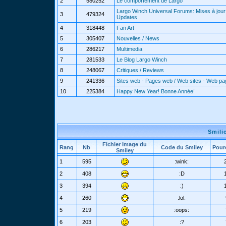
2
580252
Le comportement de Largo
Largo Winch Universal Forums: Mises à jour 
3
479324
Updates
4
318448
Fan Art
5
305407
Nouvelles / News
6
286217
Multimedia
7
281533
Le Blog Largo Winch
8
248067
Critiques / Reviews
9
241336
Sites web - Pages web / Web sites - Web p
10
225384
Happy New Year! Bonne Année!
Smili
Fichier Image du
Rang
Nb
Code du Smiley
Pour
Smiley
1
595
:wink:
2
408
:D
3
394
:)
4
260
:lol:
5
219
:oops:
6
203
:?