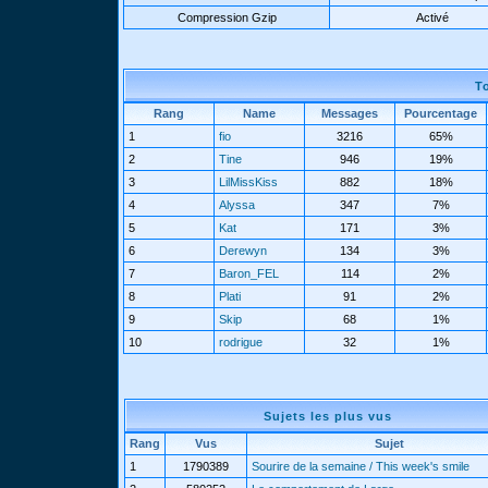
Compression Gzip
Activé
T
Rang
Name
Messages
Pourcentage
1
fio
3216
65%
2
Tine
946
19%
3
LilMissKiss
882
18%
4
Alyssa
347
7%
5
Kat
171
3%
6
Derewyn
134
3%
7
Baron_FEL
114
2%
8
Plati
91
2%
9
Skip
68
1%
10
rodrigue
32
1%
Sujets les plus vus
Rang
Vus
Sujet
1
1790389
Sourire de la semaine / This week's smile